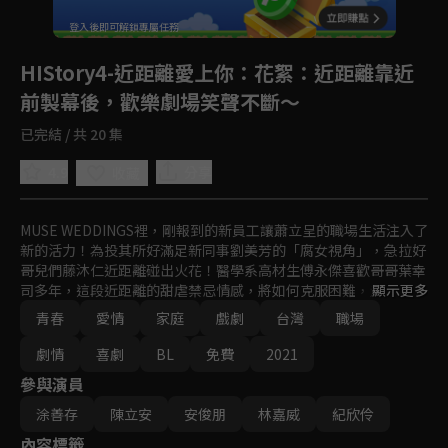
登入後即可解鎖專屬任務
Play
HIStory4-近距離愛上你
：花絮：近距離靠近
前製幕後，歡樂劇場笑聲不斷～
已完結 / 共 20 集
4.9
分享
收藏
MUSE WEDDINGS裡，剛報到的新員工讓蕭立呈的職場生活注入了
新的活力！為投其所好滿足新同事劉美芳的「腐女視角」，急拉好
哥兒們藤沐仁近距離碰出火花！醫學系高材生傅永傑喜歡哥哥葉幸
司多年，這段近距離的甜虐禁忌情感，將如何克服困難，走向永遠
顯示更多
幸福…
青春
愛情
家庭
戲劇
台灣
職場
劇情
喜劇
BL
免費
2021
參與演員
涂善存
陳立安
安俊朋
林嘉威
紀欣伶
內容標籤