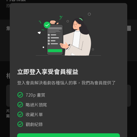
原創
｜
輔導十二歲級
集數列表
反序
1
2
3
4
5
6
立即登入享受會員權益
相關花絮
登入會員解決看劇各種惱人的事，我們為會員提供了
720p 畫質
略過片頭尾
片花Reaction！雙CP
花絮：近距離靠近前製
花絮：主視覺拍攝日，
收藏片單
兩人世界悄悄話、眉眼
幕後，歡樂劇場笑聲不
四帥爭搶團欺(寵)寶
看
傳情各自精彩！
斷～
座？！
觀劇紀錄