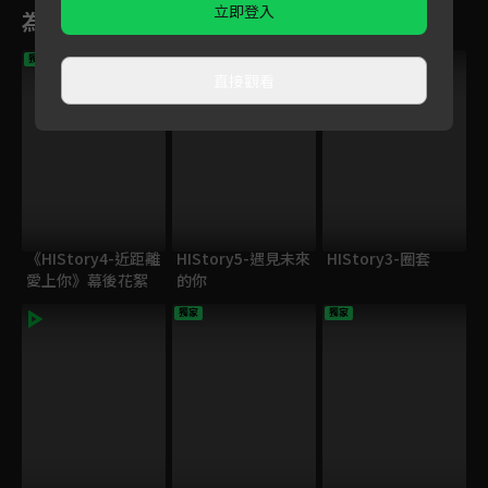
立即登入
為您推薦
VIP
獨家
獨家
直接觀看
《HIStory4-近距離
HIStory5-遇見未來
HIStory3-圈套
愛上你》幕後花絮
的你
獨家
獨家