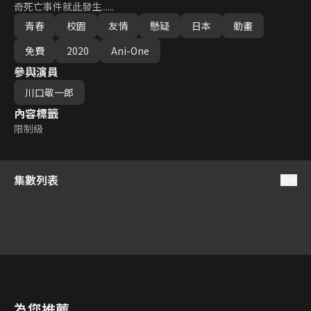
奇死亡事件就此發生......
青春
校園
友情
懸疑
日本
動畫
免費
2020
Ani-One
參與演員
川口敬一郎
內容標籤
限制級
集數列表
反序
6
7
8
9
10
11
1
為您推薦