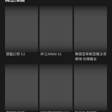
碧藍幻想 S2
絆之Allele S1
聯盟空軍航空魔法音
樂隊 光輝魔女