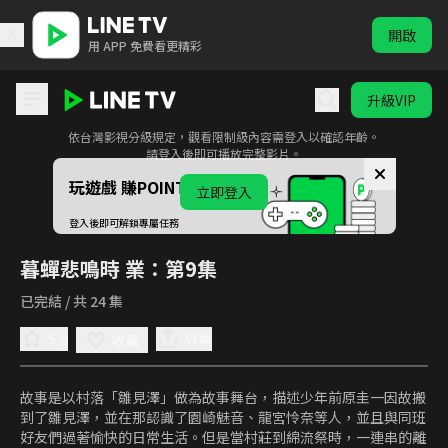
開啟
用 APP 免費看更精彩
升級VIP
此影音為限制級內容
依台灣影視分級規定，觀看限制級內容需登入以確認年齡。
暮蟬悲鳴時 業
請登入後即可播放完整影片。
玩遊戲 賺POINTS！
立即登入
登入後即可解鎖專屬任務
暮蟬悲鳴時 業
：第9集
已完結 / 共 24 集
5.0
分享
收藏
故事是以村落「雛見澤」做為故事舞台，描述少年前原圭一因故搬
到了雛見澤，並在那認識了園崎魅音、龍宮怜奈等人，並且與同班
好友們過著愉快的日常生活。但是當村莊到綿流祭時，一連串的離