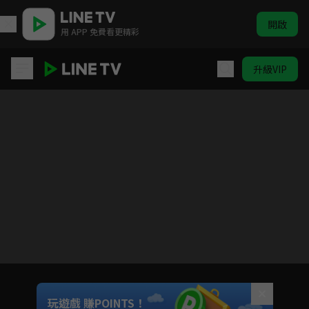
開啟
用 APP 免費看更精彩
升級VIP
半妖的夜叉姬
目前未允許這部影片在你所在的地區播放
如有不便請見諒
Unmute
玩遊戲 賺POINTS！