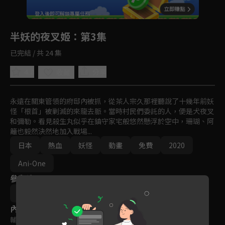
回首頁
登入後即可解鎖專屬任務
Play
半妖的夜叉姬
：第3集
已完結 / 共 24 集
4.8
分享
收藏
永遠在關東管領的府邸內被抓，從茶人宗久那裡聽說了十幾年前妖
怪「根首」被剿滅的來龍去脈。當時村民們委託的人，便是犬夜叉
和彌勒。看見殺生丸似乎在鎮守家宅般悠然懸浮於空中，珊瑚、阿
籬也毅然決然地加入戰場...
日本
熱血
妖怪
動畫
免費
2020
Ani-One
參與演員
佐藤照雄
內容標籤
輔導十二歲級