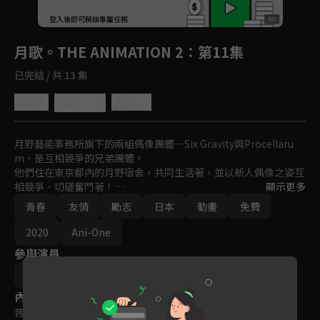
回首頁
登入後即可解鎖專屬任務
Play
月歌。THE ANIMATION 2
：第11集
已完結 / 共 13 集
5.0
分享
收藏
月野藝能事務所旗下的兩組偶像團體―Six Gravity與Procellaru
m，是互相競爭的兄弟團體。

他們住在東京都內的月野宿舍，共同生活著，並以新人偶像之姿互
相競爭、切磋奮鬥著！

顯示更多
男孩們努力進行偶像活動時的閃耀姿態，以及平凡日常生活中的真
青春
友情
勵志
日本
動畫
免費
實樣貌，都在此呈現。

Gravi與Procella的偶像日常故事，即將開始。
2020
Ani-One
參與演員
西本由紀夫
內容標籤
普遍級