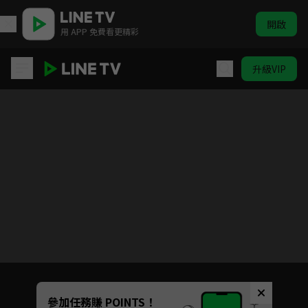
開啟
用 APP 免費看更精彩
升級VIP
月歌。THE ANIMATION 2
目前未允許這部影片在你所在的地區播放
如有不便請見諒
Unmute
參加任務賺 POINTS！