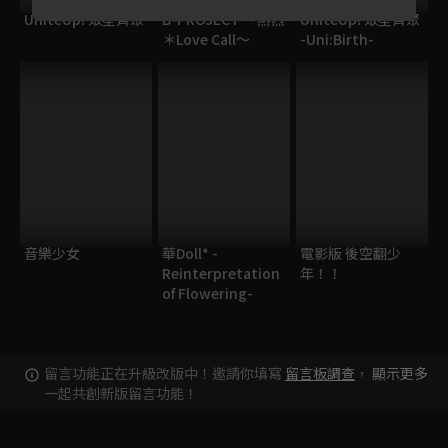
UniteUp! 眾星齊聚
B-PROJECT 〜熱烈
UniteUp! 眾星齊聚
＊Love Call〜
-Uni:Birth-
音樂少女
華Doll* -
電影版 後空翻少
Reinterpretation
年！！
of Flowering-
留言功能正在升級改版中！邀請你填寫
留言板調查
，
顯示更多
一起共創新版留言功能！