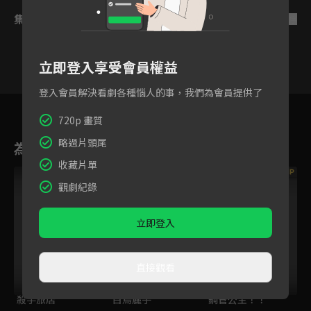
集數列表
反序
立即登入享受會員權益
登入會員解決看劇各種惱人的事，我們為會員提供了
7
8
9
10
11
12
720p 畫質
略過片頭尾
為您推薦
收藏片單
VIP
觀劇紀錄
立即登入
直接觀看
殺手旅店
白鳥麗子
鋼管公主！！