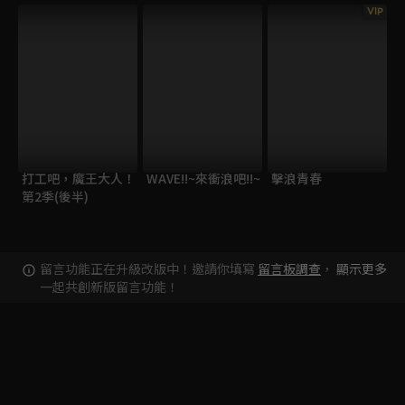
VIP
打工吧，魔王大人！
WAVE!!~來衝浪吧!!~
擊浪青春
第2季(後半)
留言功能正在升級改版中！邀請你填寫
留言板調查
，
顯示更多
一起共創新版留言功能！