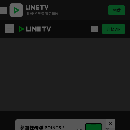
開啟
用 APP 免費看更精彩
升級VIP
攀岩少女！
目前未允許這部影片在你所在的地區播放
如有不便請見諒
Unmute
參加任務賺 POINTS！