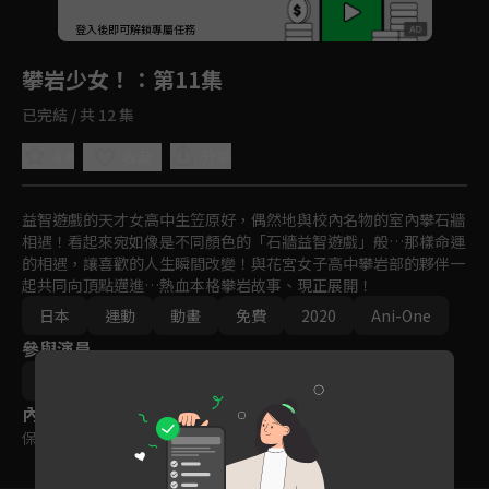
回首頁
登入後即可解鎖專屬任務
Play
攀岩少女！
：第11集
已完結 / 共 12 集
4.6
分享
收藏
益智遊戲的天才女高中生笠原好，偶然地與校內名物的室內攀石牆
相遇！看起來宛如像是不同顏色的「石牆益智遊戲」般…那樣命運
的相遇，讓喜歡的人生瞬間改變！與花宮女子高中攀岩部的夥伴一
起共同向頂點邁進…熱血本格攀岩故事、現正展開！
日本
運動
動畫
免費
2020
Ani-One
參與演員
網野哲郎
內容標籤
保護級