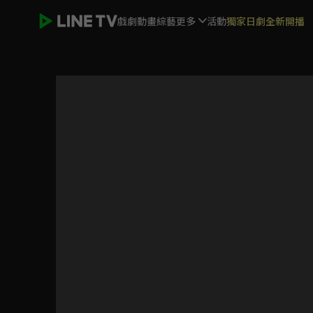
戲劇
動畫
綜藝
更多
活動
獨家日劇全新開播
裏世界遠足