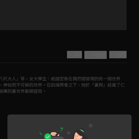
4.8
分享
收藏
八尺大人」等，女大學生：紙越空魚在偶然間發現的另一個世界
，神祕而不可解的世界。在因緣際會之下，她於「裏側」結識了仁
謎團的裏世界展開冒險。
Play
Video