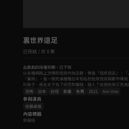
目前未允許這部影片在你所在的地區播放
裏世界遠足
如有不便請見諒
已完結 / 共 0 集
回首頁
此戲劇因授權到期，已下架
以各種網路上流傳的怪談作為主題，像是「扭來扭去」、「
「裏側」，是一個充滿種種日本知名的危險怪談與都市傳說
科鳥子，兩名女子為了研究和賺錢，踏入了這個危險又充滿
恐怖
日本
妖怪
動畫
免費
2021
Ani-One
參與演員
佐藤卓哉
內容標籤
普遍級