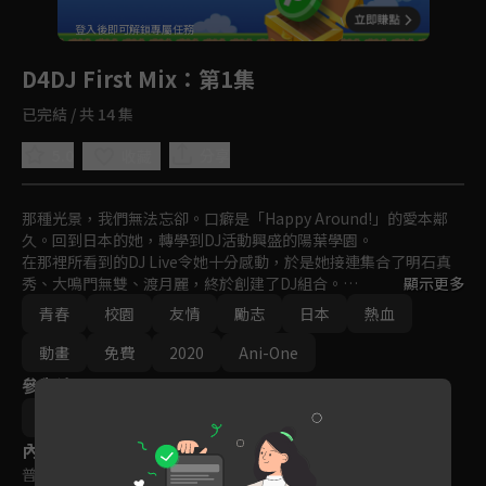
回首頁
登入後即可解鎖專屬任務
Play
D4DJ First Mix
：第1集
已完結 / 共 14 集
5.0
分享
收藏
那種光景，我們無法忘卻。口癖是「Happy Around!」的愛本鄰
久。回到日本的她，轉學到DJ活動興盛的陽葉學園。

在那裡所看到的DJ Live令她十分感動，於是她接連集合了明石真
秀、大鳴門無雙、渡月麗，終於創建了DJ組合。

顯示更多
青春
校園
友情
勵志
日本
熱血
在與Peaky P-key、Photon Maiden等校內DJ組合交流的過程中，
鄰久等人逐漸邁上大型舞台……！
動畫
免費
2020
Ani-One
參與演員
ブシロード
內容標籤
普遍級