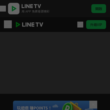
開啟
用 APP 免費看更精彩
升級VIP
D4DJ First Mix
目前未允許這部影片在你所在的地區播放
如有不便請見諒
Unmute
玩遊戲 賺POINTS！