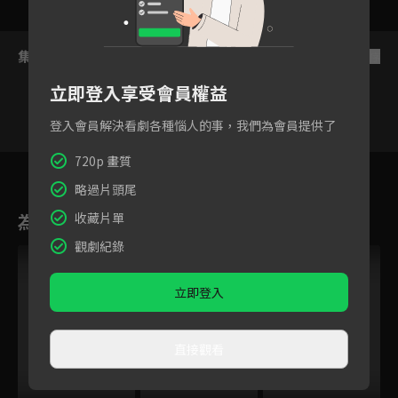
集數列表
反序
立即登入享受會員權益
登入會員解決看劇各種惱人的事，我們為會員提供了
720p 畫質
8
9
10
11
12
13
略過片頭尾
為您推薦
收藏片單
觀劇紀錄
立即登入
直接觀看