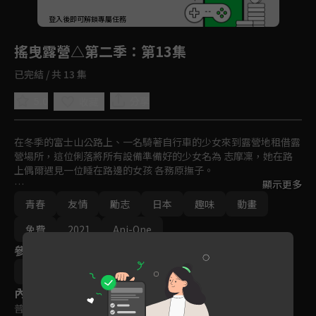
回首頁
登入後即可解鎖專屬任務
Play
搖曳露營△第二季
：第13集
已完結 / 共 13 集
5.0
分享
收藏
在冬季的富士山公路上、一名騎著自行車的少女來到露營地租借露
營場所，這位俐落將所有設備準備好的少女名為 志摩凜，她在路
上偶爾遇見一位睡在路邊的女孩 各務原撫子。

顯示更多
凜意外中幫助天然呆少女 撫子，後來在學校巧合碰見 撫子，一場
青春
友情
勵志
日本
趣味
動畫
專屬於少女的野營物語也就此開幕！
免費
2021
Ani-One
參與演員
Afro (あfろ)
內容標籤
普遍級