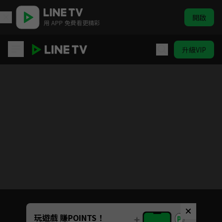
開啟
用 APP 免費看更精彩
升級VIP
搖曳露營△第二季
目前未允許這部影片在你所在的地區播放
如有不便請見諒
Unmute
玩遊戲 賺POINTS！