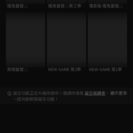
搖曳露營△
搖曳露營△第三季
電影版 搖曳露營△
房間露營△
NEW GAME 第2季
NEW GAME 第1季
留言功能正在升級改版中！邀請你填寫
留言板調查
，
顯示更多
一起共創新版留言功能！