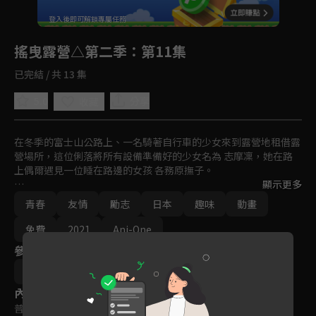
回首頁
登入後即可解鎖專屬任務
Play
搖曳露營△第二季
：第11集
已完結 / 共 13 集
5.0
分享
收藏
在冬季的富士山公路上、一名騎著自行車的少女來到露營地租借露
營場所，這位俐落將所有設備準備好的少女名為 志摩凜，她在路
上偶爾遇見一位睡在路邊的女孩 各務原撫子。

顯示更多
凜意外中幫助天然呆少女 撫子，後來在學校巧合碰見 撫子，一場
青春
友情
勵志
日本
趣味
動畫
專屬於少女的野營物語也就此開幕！
免費
2021
Ani-One
參與演員
Afro (あfろ)
內容標籤
普遍級