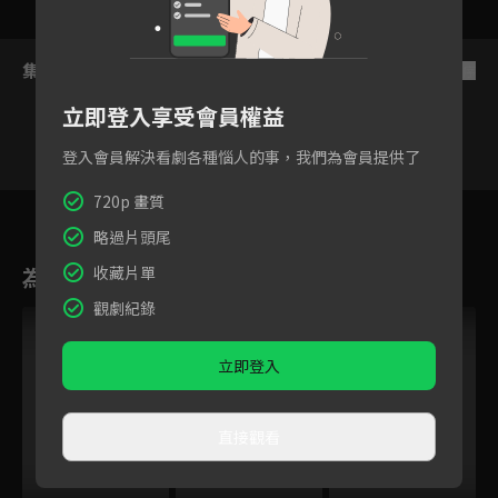
集數列表
反序
立即登入享受會員權益
登入會員解決看劇各種惱人的事，我們為會員提供了
720p 畫質
8
9
10
11
12
13
略過片頭尾
為您推薦
收藏片單
觀劇紀錄
立即登入
直接觀看