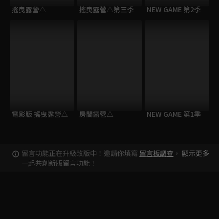
搖曳露營△
搖曳露營△第三季
NEW GAME 第2季
電影版 搖曳露營△
房間露營△
NEW GAME 第1季
留言功能正在升級改版中！邀請你填寫
留言板調查
，
顯示更多
一起共創新版留言功能！