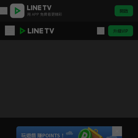
開啟
用 APP 免費看更精彩
升級VIP
搖曳露營△第二季
目前未允許這部影片在你所在的地區播放
如有不便請見諒
Unmute
玩遊戲 賺POINTS！