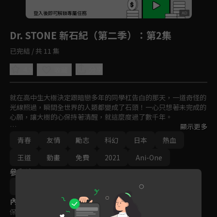
回首頁
登入後即可解鎖專屬任務
Play
Dr. STONE 新石紀（第二季）
：第2集
已完結 / 共 11 集
4.9
分享
收藏
就在高中生大樹決定跟暗戀多年的同學杠告白的那天，一道奇怪的
光線照過，瞬間全世界的人類都變成了石頭！一心只想著未完成的
心願，讓大樹的心保持著清醒，就這麼度過了數千年。

顯示更多
終於石化解除，令他驚訝的是眼前竟然是一排文字，叫他循線過
青春
友情
勵志
科幻
日本
熱血
來……大樹找到目的地，看到的竟是早他半年醒來的同學千空，於
是大樹決定跟千空聯手，從無到有再度打造出人類的文明。
王道
動畫
免費
2021
Ani-One
參與演員
稻垣理一郎
Boichi
內容標籤
保護級