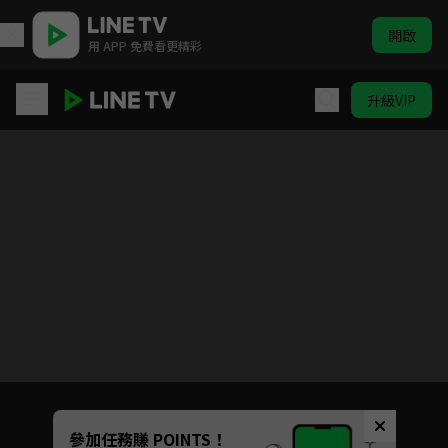
開啟
用 APP 免費看更精彩
升級VIP
Dr. STONE 新石紀（第二季）
目前未允許這部影片在你所在的地區播放
如有不便請見諒
Unmute
參加任務賺 POINTS！