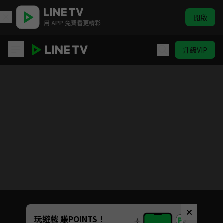
開啟
用 APP 免費看更精彩
升級VIP
排球少年!! 第四季
目前未允許這部影片在你所在的地區播放
如有不便請見諒
Unmute
玩遊戲 賺POINTS！