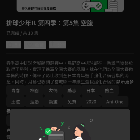
回首頁
登入後即可解鎖專屬任務
Play
排球少年!! 第四季
：第5集 空腹
已完結 / 共 13 集
5.0
分享
收藏
春季高中排球宮城縣預選賽中，烏野高中排球部在一番激鬥後終於
取得了勝利，實現了進軍全國大賽的夙願。就在他們為全國大賽做
準備的時候，傳來了影山收到全日本青年選手強化合宿召集的消
息。同時，月島也收到了宮城縣一年級生選拔強化合宿的召集。

顯示更多
青春
校園
友情
勵志
日本
熱血
同為一年級，對彼此間的差距感到焦躁的日向，擅自跑去參加了宮
城縣一年級生選拔強化合宿，但是！？以全國大賽正賽為目標，日
王道
運動
動畫
免費
2020
Ani-One
向、影山、以及烏野高中排球部即將迎來更為艱巨的挑戰！！
參與演員
佐藤雅子
內容標籤
普遍級