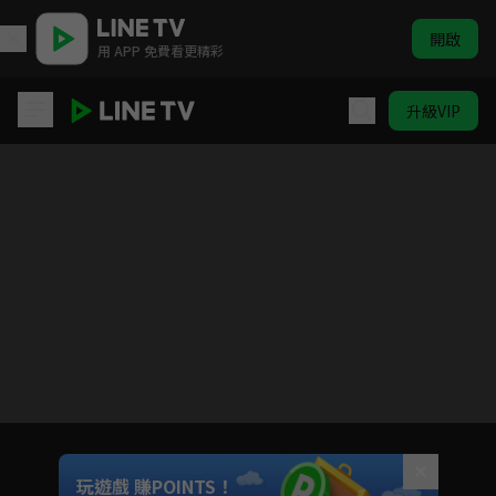
開啟
用 APP 免費看更精彩
升級VIP
魔術士歐菲流浪之旅
目前未允許這部影片在你所在的地區播放
如有不便請見諒
Unmute
玩遊戲 賺POINTS！