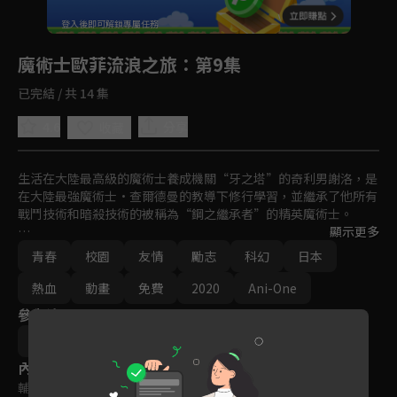
回首頁
登入後即可解鎖專屬任務
Play
魔術士歐菲流浪之旅
：第9集
已完結 / 共 14 集
4.6
分享
收藏
生活在大陸最高級的魔術士養成機關“牙之塔”的奇利男謝洛，是
在大陸最強魔術士·查爾德曼的教導下修行學習，並繼承了他所有
戰鬥技術和暗殺技術的被稱為“鋼之繼承者”的精英魔術士。

顯示更多
為了尋找在某次實驗中變成了異形姿態的義姐·阿莎莉，離開了
青春
校園
友情
勵志
科幻
日本
“牙之塔”的奇利男謝洛捨棄了過去，改名為歐菲，在多多坎達市
做著非法放貸的營生⋯
熱血
動畫
免費
2020
Ani-One
參與演員
秋田禎信
內容標籤
輔導十二歲級