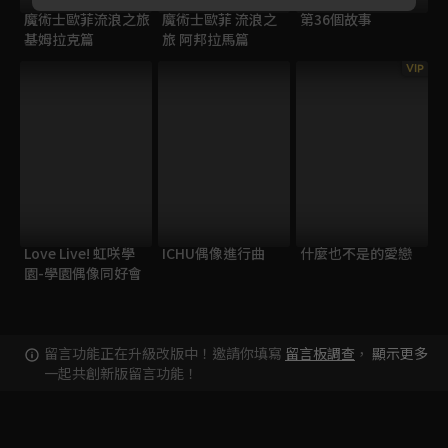
魔術士歐菲流浪之旅
魔術士歐菲 流浪之
第36個故事
基姆拉克篇
旅 阿邦拉馬篇
VIP
Love Live! 虹咲學
ICHU偶像進行曲
什麼也不是的愛戀
園-學園偶像同好會
留言功能正在升級改版中！邀請你填寫
留言板調查
，
顯示更多
一起共創新版留言功能！