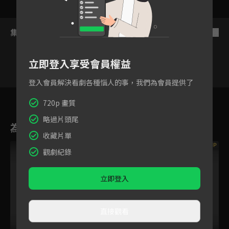
集數列表
反序
立即登入享受會員權益
登入會員解決看劇各種惱人的事，我們為會員提供了
6
7
8
9
10
11
1
720p 畫質
略過片頭尾
為您推薦
收藏片單
VIP
觀劇紀錄
立即登入
直接觀看