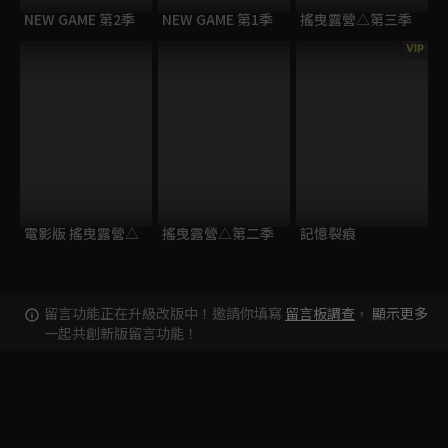
NEW GAME 第2季
NEW GAME 第1季
搖曳露營△第三季
VIP
電影版 搖曳露營△
搖曳露營△第二季
記憶裂痕
留言功能正在升級改版中！邀請你填寫
留言板調查
，
顯示更多
一起共創新版留言功能！