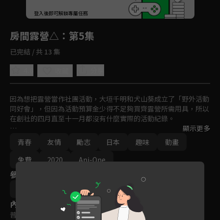
回首頁
登入後即可解鎖專屬任務
Play
房間露營△
：第5集
已完結 / 共 13 集
4.8
分享
收藏
因為想把露營當作社團活動，大垣千明和犬山葵成立了「野外活動
同好會」，但因為活動預算金少得不足夠買齊露營所需用具，所以
在創社的四月直至十一月都沒有什麼實際的活動紀錄。

顯示更多
後來在新社員各務原撫子加入後，「野外活動同好會」終於開始了
青春
友情
勵志
日本
趣味
動畫
像樣的社團活動。
免費
2020
Ani-One
參與演員
Afro (あfろ)
內容標籤
普遍級