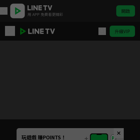
開啟
用 APP 免費看更精彩
升級VIP
房間露營△
目前未允許這部影片在你所在的地區播放
如有不便請見諒
Unmute
玩遊戲 賺POINTS！