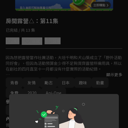
回首頁
登入後即可解鎖專屬任務
Play
房間露營△
：第11集
已完結 / 共 13 集
4.8
分享
收藏
因為想把露營當作社團活動，大垣千明和犬山葵成立了「野外活動
同好會」，但因為活動預算金少得不足夠買齊露營所需用具，所以
在創社的四月直至十一月都沒有什麼實際的活動紀錄。

顯示更多
後來在新社員各務原撫子加入後，「野外活動同好會」終於開始了
青春
友情
勵志
日本
趣味
動畫
像樣的社團活動。
免費
2020
Ani-One
參與演員
Afro (あfろ)
內容標籤
普遍級