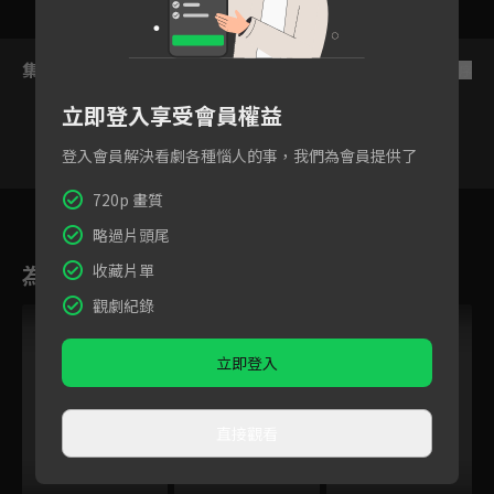
集數列表
反序
立即登入享受會員權益
登入會員解決看劇各種惱人的事，我們為會員提供了
720p 畫質
8
9
10
11
12
特別篇
略過片頭尾
為您推薦
收藏片單
觀劇紀錄
立即登入
直接觀看