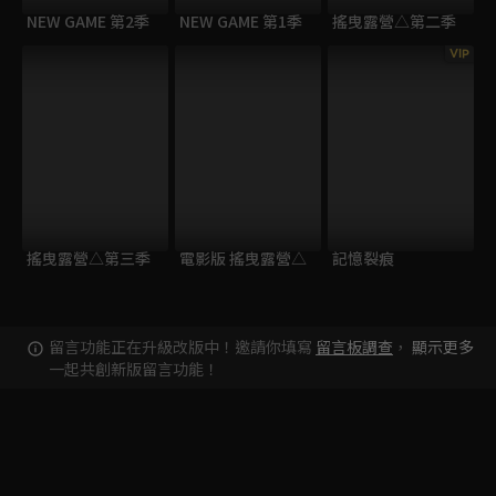
NEW GAME 第2季
NEW GAME 第1季
搖曳露營△第二季
VIP
搖曳露營△第三季
電影版 搖曳露營△
記憶裂痕
留言功能正在升級改版中！邀請你填寫
留言板調查
，
顯示更多
一起共創新版留言功能！