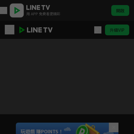
開啟
用 APP 免費看更精彩
升級VIP
房間露營△
目前未允許這部影片在你所在的地區播放
如有不便請見諒
Unmute
玩遊戲 賺POINTS！