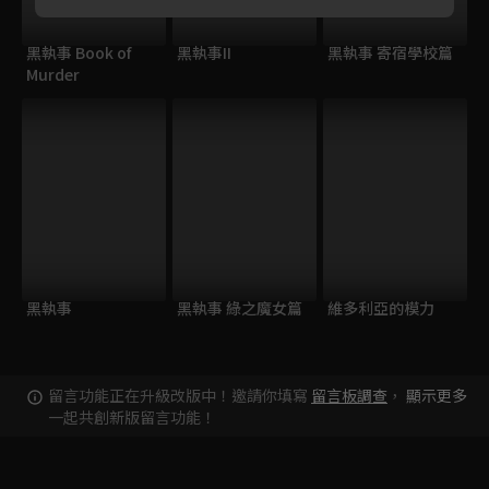
黑執事 Book of
黑執事II
黑執事 寄宿學校篇
Murder
黑執事
黑執事 綠之魔女篇
維多利亞的模力
留言功能正在升級改版中！邀請你填寫
留言板調查
，
顯示更多
一起共創新版留言功能！