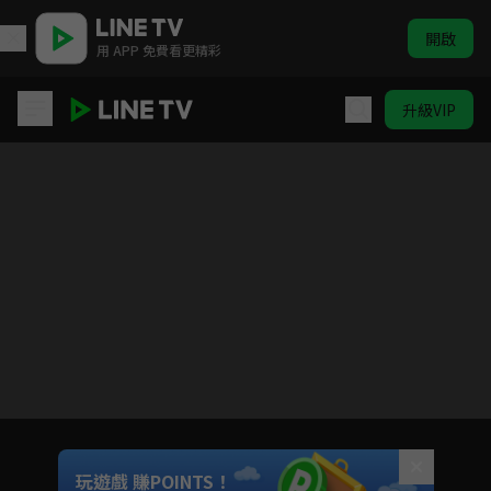
開啟
用 APP 免費看更精彩
升級VIP
黑執事 Book of Circus
目前未允許這部影片在你所在的地區播放
如有不便請見諒
Unmute
玩遊戲 賺POINTS！