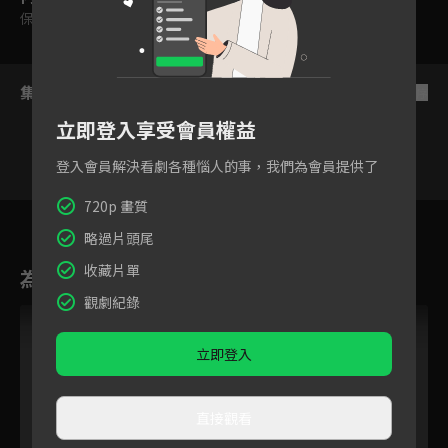
保護級
集數列表
反序
立即登入享受會員權益
登入會員解決看劇各種惱人的事，我們為會員提供了
720p 畫質
5
6
7
8
9
10
略過片頭尾
收藏片單
為您推薦
觀劇紀錄
立即登入
直接觀看