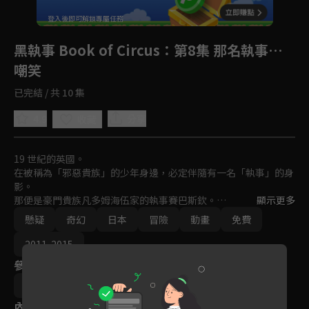
回首頁
登入後即可解鎖專屬任務
Play
黑執事 Book of Circus
：第8集 那名執事…
嘲笑
已完結 / 共 10 集
4.9
分享
收藏
19 世紀的英國。

在被稱為「邪惡貴族」的少年身邊，必定伴隨有一名「執事」的身
影。

那便是豪門貴族凡多姆海伍家的執事賽巴斯欽。

顯示更多
懸疑
奇幻
日本
冒險
動畫
免費
無論是知識、教養、品味、廚藝、武術，他都樣樣精通。

即使服侍著13歲的任性主人謝爾，

2011-2015
他今天也依然身著漆黑的燕尾服，華麗地將工作收拾完畢。

參與演員
因為他只是一名執事罷了。
阿部記之
內容標籤