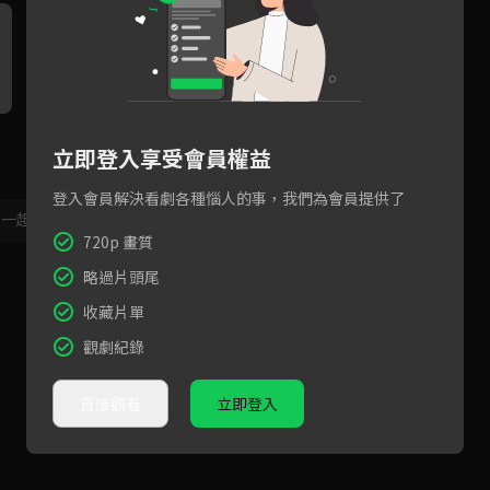
驚！黃曉明朋友圈丟下紅色炸
黃曉明聲音太迷人，離職信太
黃
立即登入享受會員權益
彈！
好哭
一
登入會員解決看劇各種惱人的事，我們為會員提供了
，一起共創新版留言功能！
顯示更多
720p 畫質
略過片頭尾
收藏片單
觀劇紀錄
直接觀看
立即登入