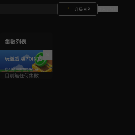
升級 VIP
登入 / 註冊
集數列表
玩遊戲 賺POINTS！
目前無任何集數