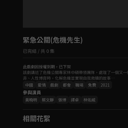
目前未允許這部影片在你所在的地區播放
緊急公關(危機先生)
如有不便請見諒
已完結 / 共 0 集
回首頁
此戲劇因授權到期，已下架
該劇講述了危機公關專家林中碩帶領團隊，處理了一個又一
非、人性博弈時，化解危機並實現自我救贖的故事…
中國
愛情
戲劇
都會
職場
免費
2021
參與演員
黃曉明
蔡文靜
張博
譚卓
林佑威
相關花絮