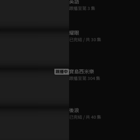
英語
跟播至第 3 集
耀眼
曉明絕地大反擊！誣陷他的
預告：我對一個人，可是一直
已完結 / 共 30 集
個都不放過！
有情啊！
寶島西米樂
跟播中
跟播至第 304 集
後浪
已完結 / 共 40 集