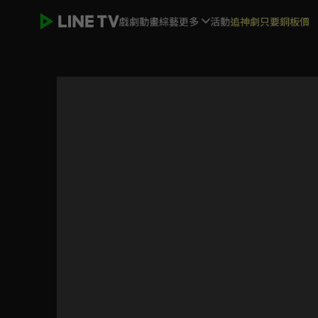
戲劇
動畫
綜藝
更多
活動
追神劇只要銅板價
緊急公關(危機先生)