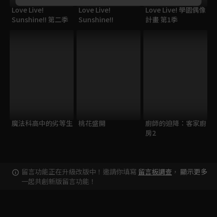
Love Live!
Love Live!
Love Live! 學園偶像
Sunshine!! 第二季
Sunshine!!
計畫 第1季
魔法科高中的劣等生
桃花盛開
廚師的迫降：客家廚
房2
留言功能正在升級改版中！邀請你填寫
留言板調查
，
顯示更多
一起共創新版留言功能！