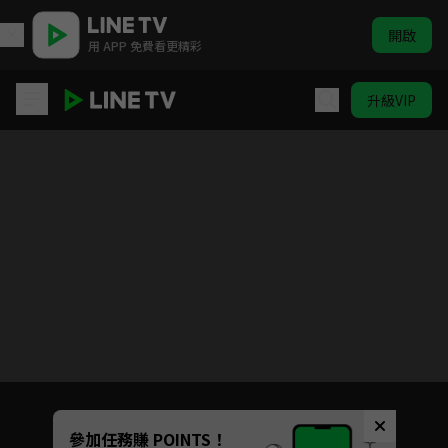
開啟
用 APP 免費看更精彩
升級VIP
Love Live! 學園偶像計畫 第2季
目前未允許這部影片在你所在的地區播放
如有不便請見諒
Unmute
參加任務賺 POINTS！