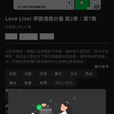
回首頁
登入後即可解鎖專屬任務
Play
Love Live! 學園偶像計畫 第2季
：第7集
已完結 / 共 13 集
5.0
分享
收藏
位於秋葉原、神田以及神保町交界處，擁有悠久歷史的“音乃木坂
學院”因招生人數逐年下降而面臨廢校的危機。面對學校的危機，
以二年級的高坂穗乃果為首的九位女學生挺身而出。

顯示更多
「為了守護我們最喜歡的學校，我們能做得到的……就是成為偶
青春
校園
友情
勵志
日本
熱血
像！成為偶像來替學校宣傳，增加入學人數！」就這樣，少女們
「大家一起實現的故事 」(學園偶像計畫)就此開始！
趣味
動畫
免費
2011-2015
參與演員
京極尚彦
內容標籤
普遍級