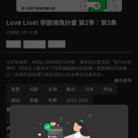
回首頁
登入後即可解鎖專屬任務
Play
Love Live! 學園偶像計畫 第2季
：第5集
已完結 / 共 13 集
5.0
分享
收藏
位於秋葉原、神田以及神保町交界處，擁有悠久歷史的“音乃木坂
學院”因招生人數逐年下降而面臨廢校的危機。面對學校的危機，
以二年級的高坂穗乃果為首的九位女學生挺身而出。

顯示更多
「為了守護我們最喜歡的學校，我們能做得到的……就是成為偶
青春
校園
友情
勵志
日本
熱血
像！成為偶像來替學校宣傳，增加入學人數！」就這樣，少女們
「大家一起實現的故事 」(學園偶像計畫)就此開始！
趣味
動畫
免費
2011-2015
參與演員
京極尚彦
內容標籤
普遍級