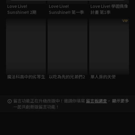
Love Live!
Love Live!
Love Live! 學園偶像
Sunshine!! 2期
Sunshine!! 第一季
計畫 第1季
VIP
魔法科高中的劣等生
以吃為先的兄弟們2
單人房的天使
留言功能正在升級改版中！邀請你填寫
留言板調查
，
顯示更多
一起共創新版留言功能！