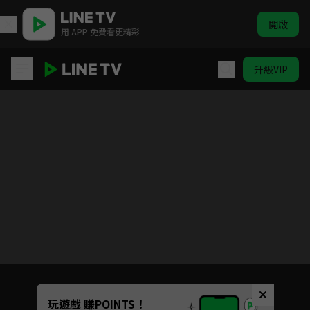
開啟
用 APP 免費看更精彩
升級VIP
Love Live! 學園偶像計畫 第2季
目前未允許這部影片在你所在的地區播放
如有不便請見諒
Unmute
玩遊戲 賺POINTS！