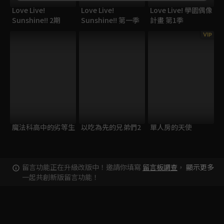
Love Live!
Love Live!
Love Live! 學園偶像
Sunshine!! 2期
Sunshine!! 第一季
計畫 第1季
VIP
魔法科高中的劣等生
以吃為先的兄弟們2
單人房的天使
留言功能正在升級改版中！邀請你填寫
留言板調查
，
顯示更多
一起共創新版留言功能！