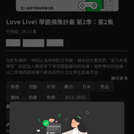
回首頁
登入後即可解鎖專屬任務
Play
Love Live! 學園偶像計畫 第2季
：第2集
已完結 / 共 13 集
5.0
分享
收藏
位於秋葉原、神田以及神保町交界處，擁有悠久歷史的“音乃木坂
學院”因招生人數逐年下降而面臨廢校的危機。面對學校的危機，
以二年級的高坂穗乃果為首的九位女學生挺身而出。

顯示更多
「為了守護我們最喜歡的學校，我們能做得到的……就是成為偶
青春
校園
友情
勵志
日本
熱血
像！成為偶像來替學校宣傳，增加入學人數！」就這樣，少女們
「大家一起實現的故事 」(學園偶像計畫)就此開始！
趣味
動畫
免費
2011-2015
參與演員
京極尚彦
內容標籤
普遍級