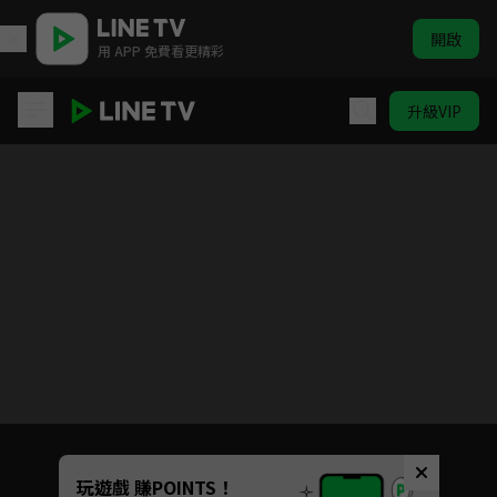
開啟
用 APP 免費看更精彩
升級VIP
Love Live! 學園偶像計畫 第2季
目前未允許這部影片在你所在的地區播放
如有不便請見諒
Unmute
玩遊戲 賺POINTS！