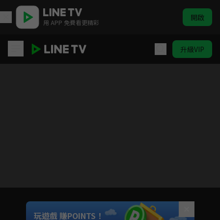
開啟
用 APP 免費看更精彩
升級VIP
早餐中國第一季
目前未允許這部影片在你所在的地區播放
如有不便請見諒
Unmute
玩遊戲 賺POINTS！