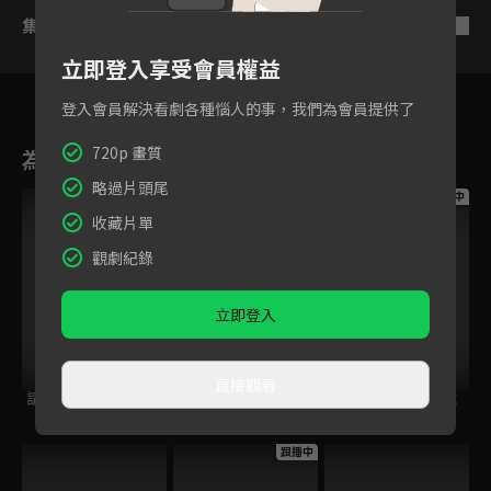
集數列表
反序
立即登入享受會員權益
登入會員解決看劇各種惱人的事，我們為會員提供了
720p 畫質
為您推薦
略過片頭尾
跟播中
跟播中
跟播中
收藏片單
觀劇紀錄
立即登入
直接觀看
請世界吃桌
今日免費版-空中英
今日免費版-大家說
語教室
英語
跟播中