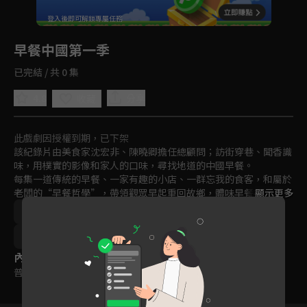
回首頁
登入後即可解鎖專屬任務
Play
早餐中國第一季
已完結 / 共 0 集
4.8
分享
收藏
此戲劇因授權到期，已下架
該紀錄片由美食家沈宏非、陳曉卿擔任總顧問；訪街穿巷、聞香識
味，用樸實的影像和家人的口味，尋找地道的中國早餐。

每集一道傳統的早餐、一家有趣的小店、一群忘我的食客，和屬於
老闆的“早餐哲學”，帶領觀眾早起重回故鄉，體味早餐裡的人心
顯示更多
激盪、早餐裡的天長地久。
中國
鄉土
美食
綜藝
文化
外景
紀實
免費
2019
內容標籤
普遍級