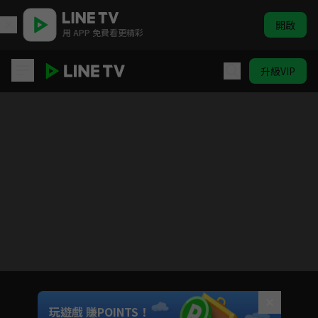
開啟
用 APP 免費看更精彩
升級VIP
早餐中國第一季
目前未允許這部影片在你所在的地區播放
如有不便請見諒
Unmute
玩遊戲 賺POINTS！