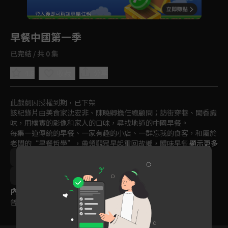
回首頁
登入後即可解鎖專屬任務
Play
早餐中國第一季
已完結 / 共 0 集
4.8
分享
收藏
此戲劇因授權到期，已下架
該紀錄片由美食家沈宏非、陳曉卿擔任總顧問；訪街穿巷、聞香識
味，用樸實的影像和家人的口味，尋找地道的中國早餐。

每集一道傳統的早餐、一家有趣的小店、一群忘我的食客，和屬於
老闆的“早餐哲學”，帶領觀眾早起重回故鄉，體味早餐裡的人心
顯示更多
激盪、早餐裡的天長地久。
中國
鄉土
美食
綜藝
文化
外景
紀實
免費
2019
內容標籤
普遍級