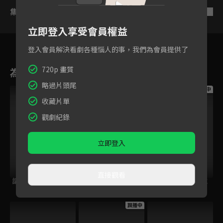
集數列表
反序
立即登入享受會員權益
登入會員解決看劇各種惱人的事，我們為會員提供了
720p 畫質
為您推薦
略過片頭尾
跟播中
跟播中
跟播中
收藏片單
觀劇紀錄
立即登入
直接觀看
請世界吃桌
今日免費版-空中英
今日免費版-大家說
語教室
英語
跟播中