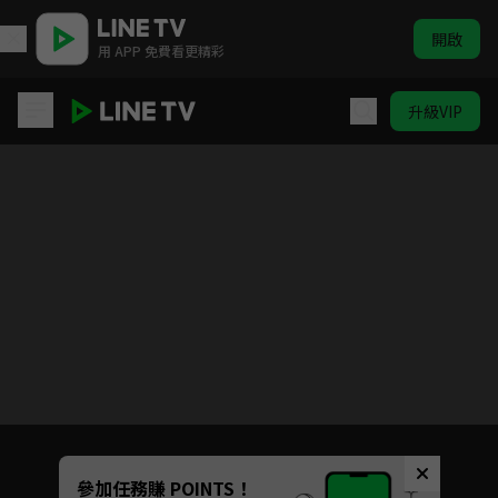
開啟
用 APP 免費看更精彩
升級VIP
早餐中國第一季
目前未允許這部影片在你所在的地區播放
如有不便請見諒
Unmute
參加任務賺 POINTS！