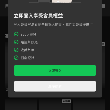
集數列表
反序
立即登入享受會員權益
登入會員解決看劇各種惱人的事，我們為會員提供了
720p 畫質
為您推薦
略過片頭尾
跟播中
跟播中
跟播中
收藏片單
觀劇紀錄
立即登入
直接觀看
請世界吃桌
今日免費版-空中英
今日免費版-大家說
語教室
英語
跟播中