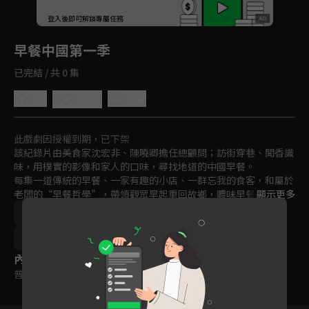
回首頁
登入後即可解鎖專屬任務
Play
早餐中國第一季
已完結 / 共 0 集
4.8
分享
收藏
此戲劇因授權到期，已下架
該紀錄片由美食家沈宏非、陳曉卿擔任總顧問；訪街穿巷、聞香識
味，用樸實的影像和家人的口味，尋找地道的中國早餐。

每集一道傳統的早餐、一家有趣的小店、一群忘我的食客，和屬於
老闆的“早餐哲學”，帶領觀眾早起重回故鄉，體味早餐裡的人心
顯示更多
激盪、早餐裡的天長地久。
中國
鄉土
美食
綜藝
文化
外景
紀實
免費
2019
內容標籤
普遍級