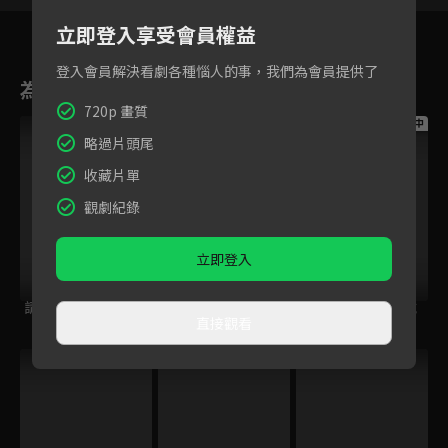
立即登入享受會員權益
登入會員解決看劇各種惱人的事，我們為會員提供了
為您推薦
720p 畫質
跟播中
跟播中
跟播中
略過片頭尾
收藏片單
觀劇紀錄
立即登入
請世界吃桌
今日免費版-空中英
今日免費版-大家說
直接觀看
語教室
英語
跟播中