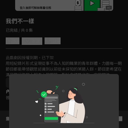
回首頁
登入後即可解鎖專屬任務
Play
我們不一樣
已完結 / 共 0 集
5.0
分享
收藏
此戲劇因授權到期，已下架
用短紀錄片形式呈現從事不為人知的職業的青年群體，力圖每一期
節目都能帶領觀眾認識到以前從未探知的某類人群。節目更希望在
滿足當代年輕人好奇心的同時，對社會議題也有一定的關注。
中國
綜藝
素人
紀實
免費
2019
內容標籤
普遍級
集數列表
反序