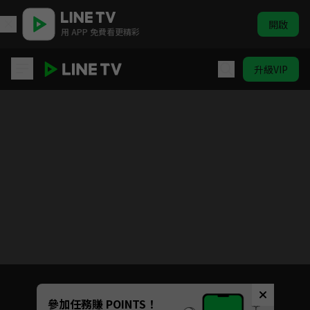
開啟
用 APP 免費看更精彩
升級VIP
我們不一樣
目前未允許這部影片在你所在的地區播放
如有不便請見諒
Unmute
參加任務賺 POINTS！