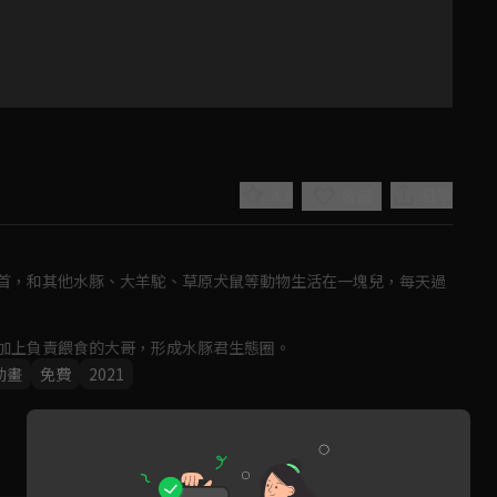
4.8
分享
收藏
首，和其他水豚、大羊駝、草原犬鼠等動物生活在一塊兒，每天過
加上負責餵食的大哥，形成水豚君生態圈。
Play
動畫
免費
2021
Video