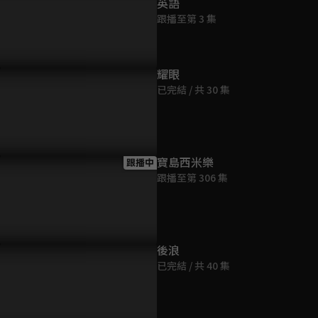
英語
跟播至第 3 集
耀眼
已完結 / 共 30 集
寶島西米樂
跟播中
跟播至第 306 集
後浪
已完結 / 共 40 集