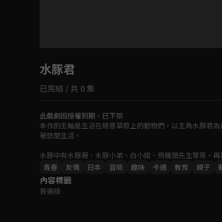
目前未允許這部影片在你所在的地區播放
水豚君
如有不便請見諒
已完結 / 共 0 集
回首頁
此戲劇因授權到期，已下架
本作的主軸是生活在綠意草原上的動物們，以主角水豚君為
著悠閒生活。

水豚中有水豚哥、水豚小弟、白小姐、飛機頭先生等等。再
青春
友情
日本
冒險
趣味
卡通
教育
親子
內容標籤
普遍級