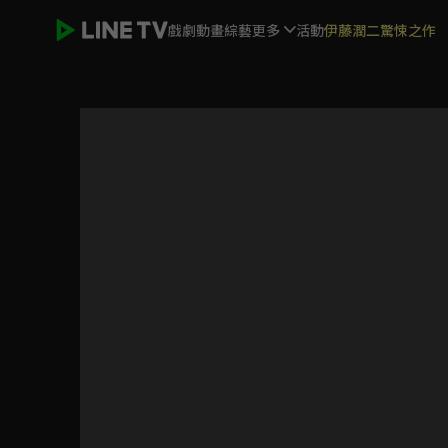
戲劇
動畫
綜藝
更多
活動
伊藤潤二驚悚之作
水豚君