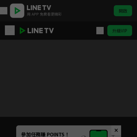
開啟
用 APP 免費看更精彩
升級VIP
水豚君
目前未允許這部影片在你所在的地區播放
如有不便請見諒
Unmute
參加任務賺 POINTS！