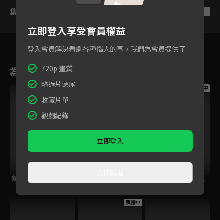
集數列表
反序
立即登入享受會員權益
登入會員解決看劇各種惱人的事，我們為會員提供了
720p 畫質
為您推薦
略過片頭尾
跟播中
跟播中
跟播中
收藏片單
觀劇紀錄
立即登入
直接觀看
請世界吃桌
今日免費版-空中英
今日免費版-大家說
語教室
英語
跟播中