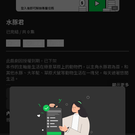
回首頁
登入後即可解鎖專屬任務
Play
水豚君
已完結 / 共 0 集
4.8
分享
收藏
此戲劇因授權到期，已下架
本作的主軸是生活在綠意草原上的動物們，以主角水豚君為首，和
其他水豚、大羊駝、草原犬鼠等動物生活在一塊兒，每天過著悠閒
生活。

顯示更多
水豚中有水豚哥、水豚小弟、白小姐、飛機頭先生等等。再加上負
青春
友情
日本
冒險
趣味
卡通
責餵食的大哥，形成水豚君生態圈。
教育
親子
動畫
免費
2021
內容標籤
普遍級