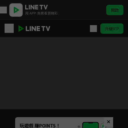
開啟
用 APP 免費看更精彩
升級VIP
大人的防具店 第一季
目前未允許這部影片在你所在的地區播放
如有不便請見諒
Unmute
玩遊戲 賺POINTS！