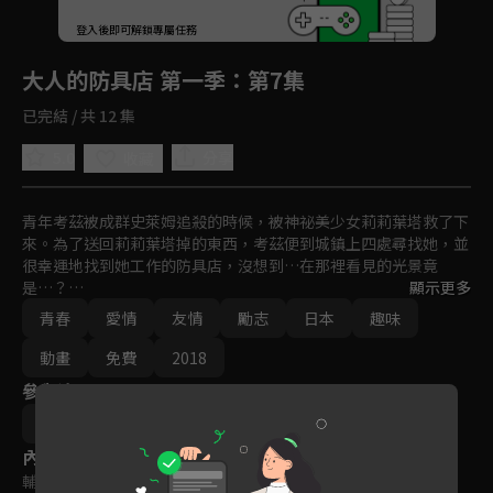
回首頁
登入後即可解鎖專屬任務
Play
大人的防具店 第一季
：第7集
已完結 / 共 12 集
5.0
分享
收藏
青年考茲被成群史萊姆追殺的時候，被神祕美少女莉莉葉塔救了下
來。為了送回莉莉葉塔掉的東西，考茲便到城鎮上四處尋找她，並
很幸運地找到她工作的防具店，沒想到…在那裡看見的光景竟
是…？

顯示更多
青春
愛情
友情
勵志
日本
趣味
旅途中的冒險者們，歡迎來到大人的防具店。
動畫
免費
2018
參與演員
斐宮ふみ
內容標籤
輔導十五歲級