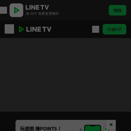
開啟
用 APP 免費看更精彩
升級VIP
大人的防具店 第一季
目前未允許這部影片在你所在的地區播放
如有不便請見諒
Unmute
玩遊戲 賺POINTS！