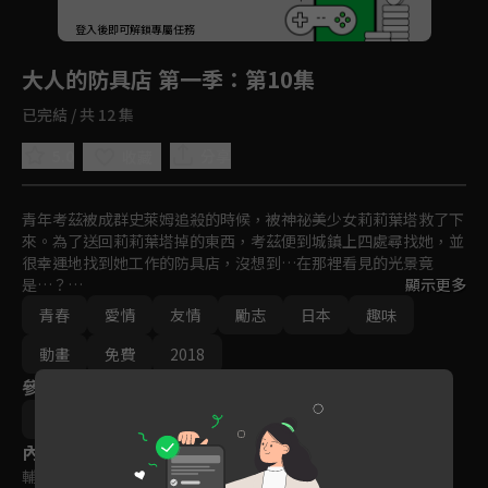
回首頁
登入後即可解鎖專屬任務
Play
大人的防具店 第一季
：第10集
已完結 / 共 12 集
5.0
分享
收藏
青年考茲被成群史萊姆追殺的時候，被神祕美少女莉莉葉塔救了下
來。為了送回莉莉葉塔掉的東西，考茲便到城鎮上四處尋找她，並
很幸運地找到她工作的防具店，沒想到…在那裡看見的光景竟
是…？

顯示更多
青春
愛情
友情
勵志
日本
趣味
旅途中的冒險者們，歡迎來到大人的防具店。
動畫
免費
2018
參與演員
斐宮ふみ
內容標籤
輔導十五歲級