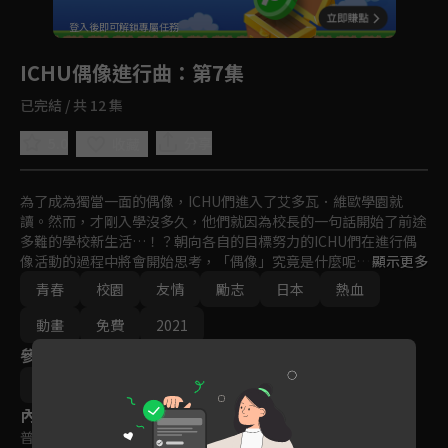
回首頁
登入後即可解鎖專屬任務
Play
ICHU偶像進行曲
：第7集
已完結 / 共 12 集
5.0
分享
收藏
為了成為獨當一面的偶像，ICHU們進入了艾多瓦．維歐學園就
讀。然而，才剛入學沒多久，他們就因為校長的一句話開始了前途
多難的學校新生活…！？朝向各自的目標努力的ICHU們在進行偶
像活動的過程中將會開始思考，「偶像」究竟是什麼呢…？

顯示更多
青春
校園
友情
勵志
日本
熱血
為了找出這個問題的答案而努力奮鬥的ICHU們，記錄下了他們每
刻每秒閃耀光輝的模樣的青春故事，現在即將開始―――！
動畫
免費
2021
參與演員
Liber Entertainment Inc.
內容標籤
普遍級