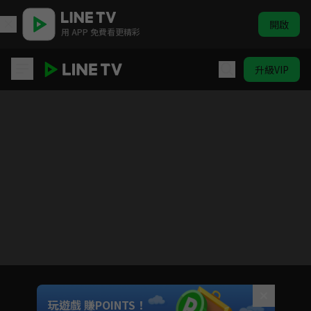
開啟
用 APP 免費看更精彩
升級VIP
ICHU偶像進行曲
目前未允許這部影片在你所在的地區播放
如有不便請見諒
Unmute
玩遊戲 賺POINTS！