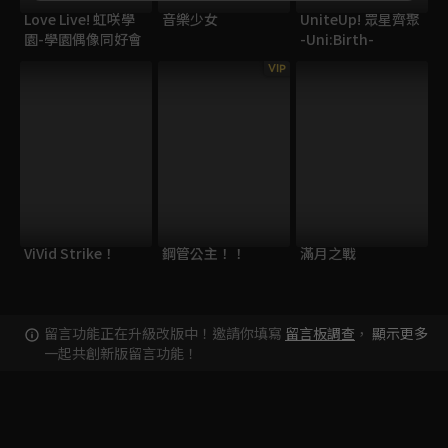
Love Live! 虹咲學
音樂少女
UniteUp! 眾星齊聚
園-學園偶像同好會
-Uni:Birth-
VIP
ViVid Strike！
鋼管公主！！
滿月之戰
留言功能正在升級改版中！邀請你填寫
留言板調查
，
顯示更多
一起共創新版留言功能！