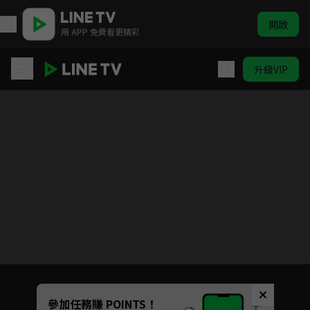
開啟
用 APP 免費看更精彩
升級VIP
怪物事變
目前未允許這部影片在你所在的地區播放
如有不便請見諒
Unmute
參加任務賺 POINTS！