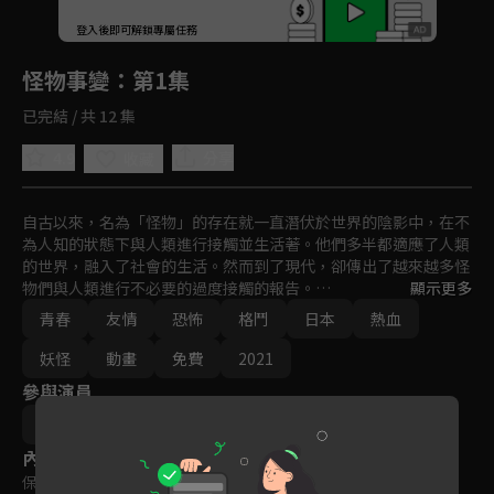
回首頁
登入後即可解鎖專屬任務
Play
怪物事變
：第1集
已完結 / 共 12 集
4.9
分享
收藏
自古以來，名為「怪物」的存在就一直潛伏於世界的陰影中，在不
為人知的狀態下與人類進行接觸並生活著。他們多半都適應了人類
的世界，融入了社會的生活。然而到了現代，卻傳出了越來越多怪
物們與人類進行不必要的過度接觸的報告。

顯示更多
青春
友情
恐怖
格鬥
日本
熱血
經營偵探事務所的隱神，為調查那些「怪物」們所引發的其中一起
怪奇事件而造訪了某個鄉下的偏僻村子。然後，他在那裡和一位名
妖怪
動畫
免費
2021
叫夏羽的少年相遇了──
參與演員
藍本松
內容標籤
保護級