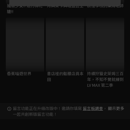
搖滾少女!! 活力棉花
月與萊卡與吸血公主
妖怪學校的菜鳥老師
糖!!
香蕉喵遊世界
書店裡的骷髏店員本
持續狩獵史萊姆三百
田
年，不知不覺就練到
LV MAX 第二季
留言功能正在升級改版中！邀請你填寫
留言板調查
，
顯示更多
一起共創新版留言功能！