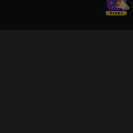
立即登入享受會員權益。
解鎖更多專屬功能，追劇更便利！
登入 / 註冊