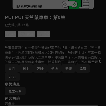
回首頁
登入後即可解鎖專屬任務
Play
PUI PUI 天竺鼠車車
：第9集
已完結 / 共 12 集
4.9
分享
收藏
故事舞臺發生在一個天竺鼠變成車子的世界。療癒系的車“天竺鼠
車車”。圓滾滾的眼睛和又大又圓的屁股，短短的手腳。常常一臉
傻乎乎地四處奔波的天竺鼠車車。即使塞車了，只要看著前面的天
竺鼠車車的屁股就能被療癒，就算製造了一些麻煩，因為毛茸茸太
顯示更多
可愛了也能原諒吧…
青春
日本
趣味
卡通
動畫
免費
2021
參與演員
見里朝希
內容標籤
普遍級