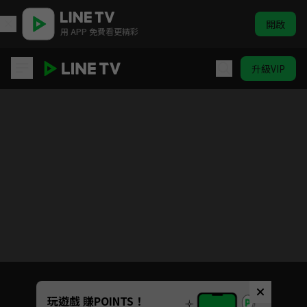
開啟
用 APP 免費看更精彩
升級VIP
PUI PUI 天竺鼠車車
目前未允許這部影片在你所在的地區播放
如有不便請見諒
Unmute
玩遊戲 賺POINTS！