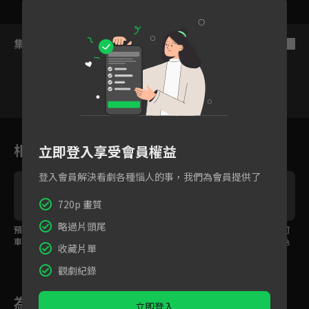
集數列表
反序
6
7
8
9
10
11
1
相關花絮
立即登入享受會員權益
登入會員解決看劇各種惱人的事，我們為會員提供了
720p 畫質
略過片頭尾
預告：一起來！天竺鼠
預告：天竺鼠車車穿越
預告：憧憬著英雄的阿
車車派對！
時空到了恐龍時代！
比，竟成了美少女角色
收藏片單
的痛車
觀劇紀錄
為您推薦
立即登入