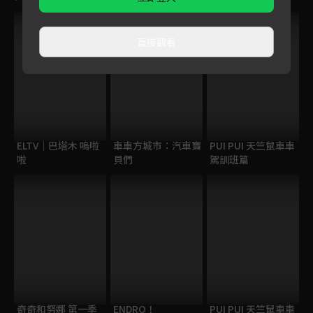
直接觀看
ELTV｜巴塔木 嗚啦
車車方城市：汽車寶
PUI PUI 天竺鼠車車
啦
貝們
駕訓班篇
奇奇和努娜 第一季
ENDRO！
PUI PUI 天竺鼠車車