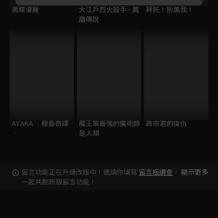
黑蝶漫舞
大江戶烈火殺手 - 鳳
拜託！別黑我！
凰傳說
AYAKA ‐綾島奇譚
魔王軍最強的魔術師
政宗君的復仇
‐
是人類
留言功能正在升級改版中！邀請你填寫
留言板調查
，
顯示更多
一起共創新版留言功能！