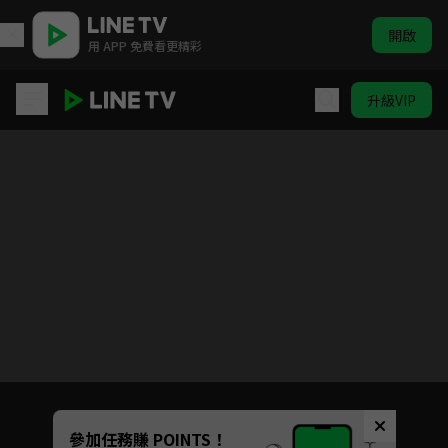
開啟
用 APP 免費看更精彩
升級VIP
怪病醫拉姆尼
目前未允許這部影片在你所在的地區播放
如有不便請見諒
Unmute
參加任務賺 POINTS！