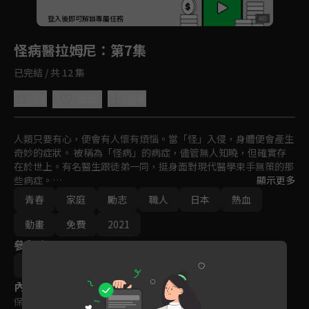
回首頁
登入後即可解鎖專屬任務
Play
怪病醫拉姆尼
：第7集
已完結 / 共 12 集
5.0
分享
收藏
人類只要有心，便會有人懷有煩惱。當「怪」入侵，身體便會產生
奇妙的症狀。 被稱為「怪病」的病症，儘管無人知曉，但確實存
在於世上。有名醫生跟徒弟一同，挺身面對現代醫學束手無策的那
些病症。

顯示更多
青春
家庭
勵志
職人
日本
熱血
他的名字叫拉姆尼。外表看上去一點都不像醫生，無論何時都自由
灑脫。而且還很毒舌。不過，一旦面對怪病，他會瞬間抓出隱藏在
動畫
免費
2021
患者心底煩惱的原因並給予治療。而且在那之後－－。
參與演員
阿呆トロ
內容標籤
保護級