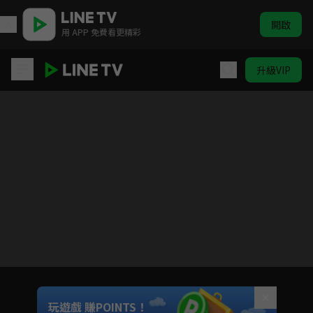
開啟
用 APP 免費看更精彩
升級VIP
天地創造設計部
目前未允許這部影片在你所在的地區播放
如有不便請見諒
Unmute
玩遊戲 賺POINTS！