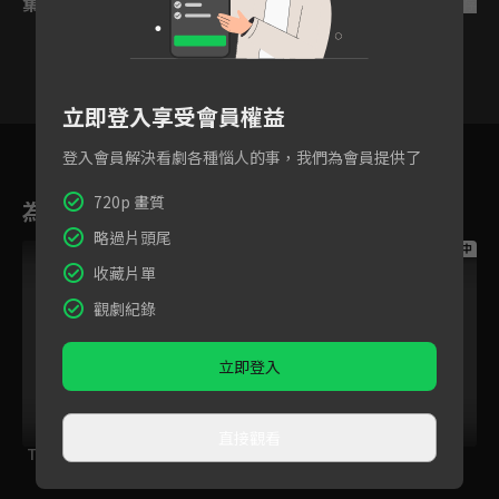
集數列表
反序
立即登入享受會員權益
5
6
7
8
9
10
11
登入會員解決看劇各種惱人的事，我們為會員提供了
720p 畫質
為您推薦
略過片頭尾
跟播中
收藏片單
觀劇紀錄
立即登入
直接觀看
THE NEW GATE
冰劍的魔術師將要統
貓與龍
一世界