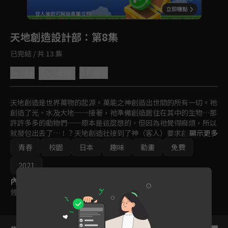
回首頁
登入後即可解鎖專屬任務
Play
天地創造設計部
：第8集
已完結 / 共 13 集
5.0
分享
收藏
天地創造是世界萬物的起源。萬能之神創造出世間的所有一切。祂
創造了光、水及大地──接著，祂準備創造居住在其中的生物…那
許許多多的動物們──原本是這麼想的，但因為祂覺得麻煩，所以
就發包出去了…！？天地創造社接到了神（客人）要求創造生物的
顯示更多
委託。

青春
校園
日本
趣味
動畫
免費
存在於地表上的生物們都是天地創造社的設計師們創造出來的。這
2021
個生物為什麼會是這個模樣呢？這個生物為什麼會有這種生態呢？
內容標籤
普遍級