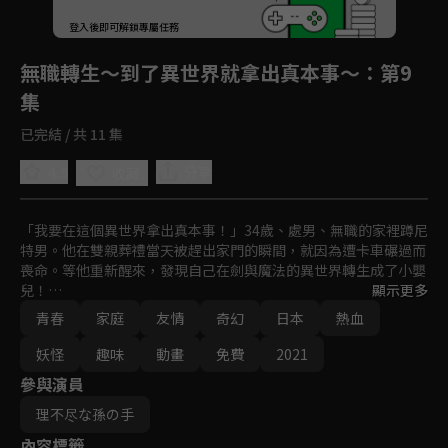
回首頁
登入後即可解鎖專屬任務
Play
無職轉生～到了異世界就拿出真本事～
：第9
集
已完結 / 共 11 集
4.9
分享
收藏
「我要在這個異世界拿出真本事！」34歲、處男、無職的家裡蹲尼
特男。他在雙親葬禮當天被趕出家門的瞬間，就因為遭卡車碾過而
喪命。等他重新醒來，發現自己在劍與魔法的異世界轉生成了小嬰
兒！

顯示更多
青春
家庭
友情
奇幻
日本
熱血
曾活得跟垃圾一樣的男人，發誓要做為少年魯迪烏斯在異世界認真
過活…
妖怪
趣味
動畫
免費
2021
參與演員
理不尽な孫の手
內容標籤