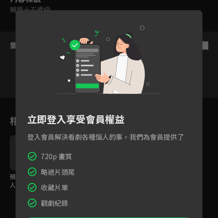
輔導十五歲級
集數列表
反序
6
7
8
9
10
11
立即登入享受會員權益
相關花絮
登入會員解決看劇各種惱人的事，我們為會員提供了
720p 畫質
略過片頭尾
預告：賦予失去氣力之
預告：無職轉生，到了
人，再次站起來的力量
異世界就拿出真本事！
收藏片單
吧！
觀劇紀錄