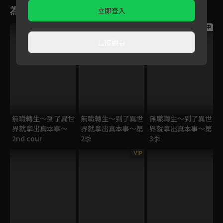
為您推薦
立即登入
跟播中
直接觀看
無職轉生～到了異世
無職轉生～到了異世
無職轉生～到了異世
界就拿出真本事～
界就拿出真本事～第
界就拿出真本事～第
2nd cour
2季
3季
VIP