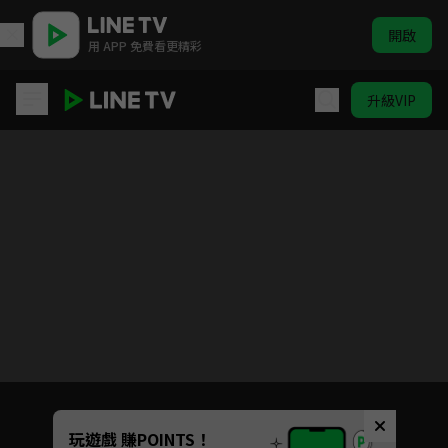
開啟
用 APP 免費看更精彩
升級VIP
無職轉生～到了異世界就拿出真本事～
目前未允許這部影片在你所在的地區播放
如有不便請見諒
Unmute
玩遊戲 賺POINTS！