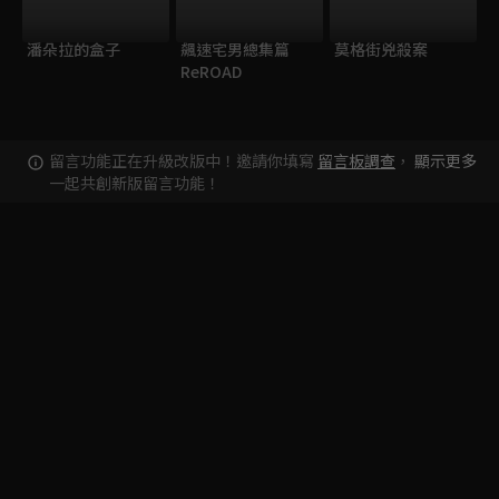
潘朵拉的盒子
飆速宅男總集篇
莫格街兇殺案
ReROAD
留言功能正在升級改版中！邀請你填寫
留言板調查
，
顯示更多
一起共創新版留言功能！