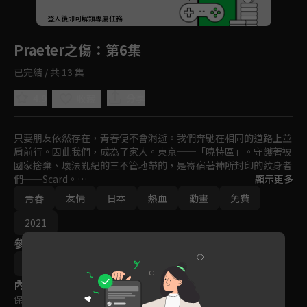
回首頁
登入後即可解鎖專屬任務
Play
Praeter之傷
：第6集
已完結 / 共 13 集
4.9
分享
收藏
只要朋友依然存在，青春便不會消逝。我們奔馳在相同的道路上並
肩前行。因此我們，成為了家人。東京──「曉特區」。守護著被
國家捨棄、壞法亂紀的三不管地帶的，是寄宿著神所封印的紋身者
們──Scard。

顯示更多
青春
友情
日本
熱血
動畫
免費
層出不窮的困難不斷襲擊「海利歐斯」、「阿提米斯」與「公安特
務」，他們彼此衝突碰撞，卻也攜手共度難關。不知從何時開始，
2021
連繫彼此的羈絆不再是仇恨與憤怒，轉換為信賴般的關係⋯
參與演員
GoHands × Frontier Works
內容標籤
保護級