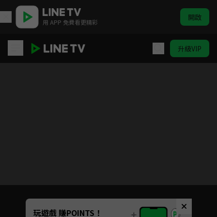
開啟
用 APP 免費看更精彩
升級VIP
Praeter之傷
目前未允許這部影片在你所在的地區播放
如有不便請見諒
Unmute
玩遊戲 賺POINTS！