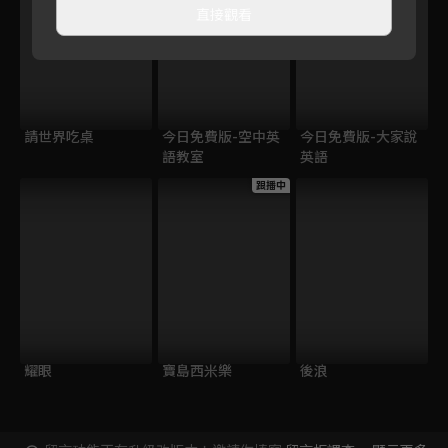
直接觀看
請世界吃桌
今日免費版-空中英
今日免費版-大家說
語教室
英語
跟播中
耀眼
寶島西米樂
後浪