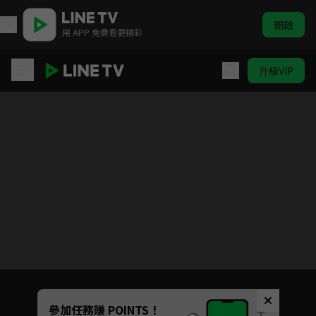
開啟
用 APP 免費看更精彩
升級VIP
青春須早為
目前未允許這部影片在你所在的地區播放
如有不便請見諒
Unmute
參加任務賺 POINTS！