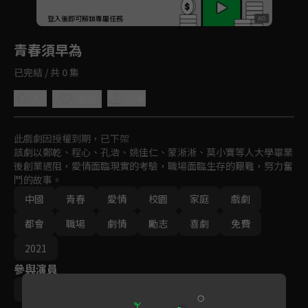
回首頁
登入後即可解鎖專屬任務
Play
青春須早為
已完結 / 共 0 集
4.7
分享
收藏
此戲劇因授權到期，已下架
該劇以鄭乾、程心、孔浩、姚佳仁、蒙淅淅、莫小寶等人大學畢業
後創業遇阻，愛情面臨現實的考驗，職場面臨生存的艱難，努力奮
鬥的故事。
中國
青春
愛情
校園
家庭
戲劇
都會
職場
劇情
勵志
喜劇
免費
2021
參與演員
胡一天
鍾楚曦
胡丹丹
呂鵬