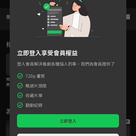
集數列表
反序
相關花絮
立即登入享受會員權益
登入會員解決看劇各種惱人的事，我們為會員提供了
720p 畫質
預告：誰說畢業等於失
精彩片花：胡一天為愛
業 胡一天追夢創業不服
打拼 攜手鍾楚曦演繹90
略過片頭尾
輸
後青春衝勁
收藏片單
觀劇紀錄
為您推薦
立即登入
跟播中
跟播中
跟播中