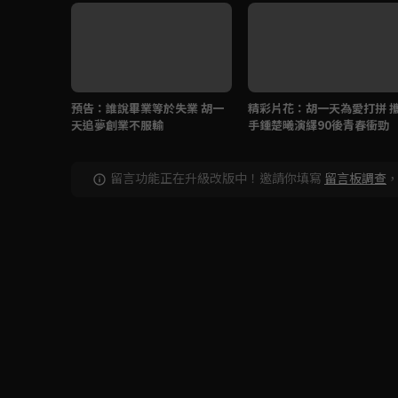
預告：誰說畢業等於失業 胡一
精彩片花：胡一天為愛打拼 
天追夢創業不服輸
手鍾楚曦演繹90後青春衝勁
留言功能正在升級改版中！邀請你填寫
留言板調查