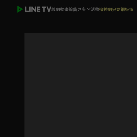
戲劇
動畫
綜藝
更多
活動
追神劇只要銅板價
青春須早為