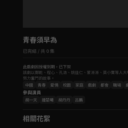
目前未允許這部影片在你所在的地區播放
青春須早為
如有不便請見諒
已完結 / 共 0 集
回首頁
此戲劇因授權到期，已下架
該劇以鄭乾、程心、孔浩、姚佳仁、蒙淅淅、莫小寶等人大
努力奮鬥的故事。
中國
青春
愛情
校園
家庭
戲劇
都會
職場
參與演員
胡一天
鍾楚曦
胡丹丹
呂鵬
相關花絮