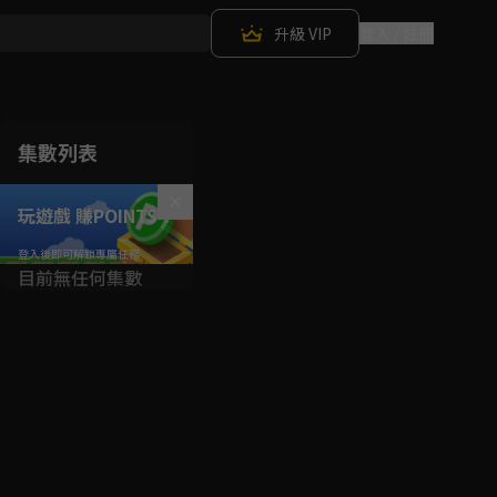
升級 VIP
登入 / 註冊
集數列表
玩遊戲 賺POINTS！
目前無任何集數