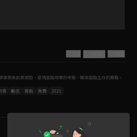
4.7
分享
收藏
學畢業後創業遇阻，愛情面臨現實的考驗，職場面臨生存的艱難，
劇情
勵志
喜劇
免費
2021
Play
Video