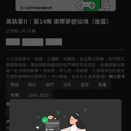
回首頁
登入後即可解鎖專屬任務
Play
黑執事II
：第14集 謝爾夢遊仙境（後篇）
已完結 / 共 18 集
4.9
分享
收藏
十九世紀後半，英國。艾羅斯．特蘭西，這位舉止殘暴，但同時又
畏懼著黑暗，兼具殘酷與脆弱的名門貴族年輕領主，身邊總是伴隨
著一名漆黑的執事，克勞德．浮士德。而謝爾．凡多姆海伍則是矢
志要對曾帶給他屈辱的人予以報復，並未失去高傲靈魂的他，身邊
顯示更多
則總有執事賽巴斯欽．米卡艾利斯隨侍在側。懷抱著深邃黑暗的主
懸疑
奇幻
格鬥
日本
冒險
動畫
人，以及完美執行主人命令的執事。當這兩組主僕相遇時，故事便
開始滔滔地展開。
免費
2000-2010
參與演員
小倉宏文
內容標籤
普遍級