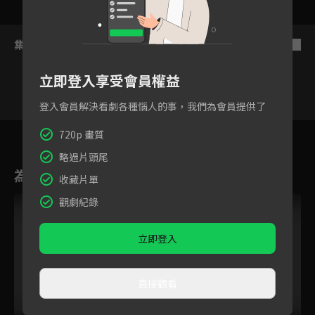
集數列表
反序
立即登入享受會員權益
登入會員解決看劇各種惱人的事，我們為會員提供了
11
12
OVA1
OVA2
OVA3
OVA4
OV
720p 畫質
略過片頭尾
為您推薦
收藏片單
觀劇紀錄
立即登入
直接觀看