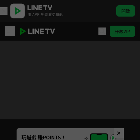
開啟
用 APP 免費看更精彩
升級VIP
黑執事II
目前未允許這部影片在你所在的地區播放
如有不便請見諒
Unmute
玩遊戲 賺POINTS！