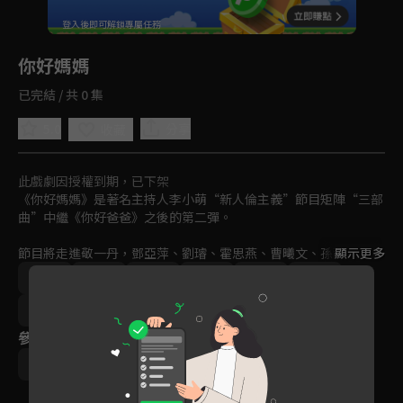
回首頁
登入後即可解鎖專屬任務
Play
你好媽媽
已完結 / 共 0 集
5.0
分享
收藏
此戲劇因授權到期，已下架
《你好媽媽》是著名主持人李小萌“新人倫主義”節目矩陣“三部
曲”中繼《你好爸爸》之後的第二彈。

節目將走進敬一丹，鄧亞萍、劉璿、霍思燕、曹曦文、孫茜，黃瀾
顯示更多
等十二位新時代母親的內心，從不同視角去探索人類最柔軟最深情
中國
綜藝
文化
素人
紀實
免費
的母子關係，思索“母愛管理”的分寸與界限。
2019
參與演員
李小萌