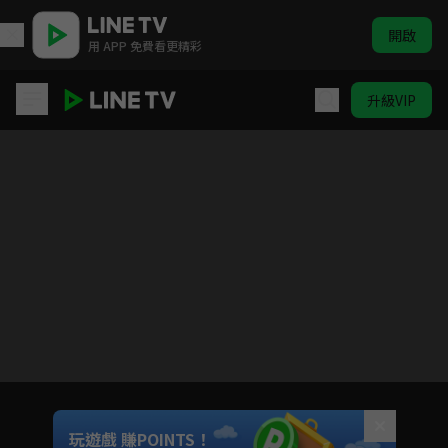
開啟
用 APP 免費看更精彩
升級VIP
你好媽媽
目前未允許這部影片在你所在的地區播放
如有不便請見諒
Unmute
玩遊戲 賺POINTS！