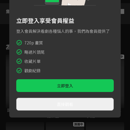
集數列表
反序
立即登入享受會員權益
登入會員解決看劇各種惱人的事，我們為會員提供了
720p 畫質
為您推薦
略過片頭尾
跟播中
跟播中
跟播中
收藏片單
觀劇紀錄
立即登入
直接觀看
請世界吃桌
今日免費版-空中英
今日免費版-大家說
語教室
英語
跟播中