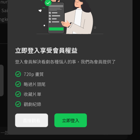
Panunaporn
Kaprao Pongkorn Wongkrittiyarat
Saint Suppapong Udomkaewkanjana
ngkul
立即登入享受會員權益
登入會員解決看劇各種惱人的事，我們為會員提供了
720p 畫質
略過片頭尾
收藏片單
Tharn全家人改變行程只為見T
你是我的！Type坦白吃醋霸氣
男
觀劇紀錄
ype!
宣示主權！
直接觀看
立即登入
，一起共創新版留言功能！
顯示更多