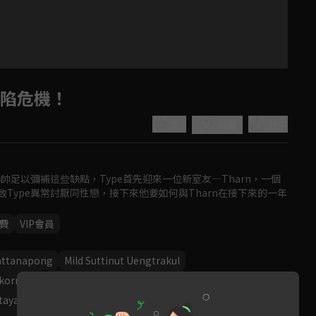
戀陷危機！
5.0
分享
收藏
帥足以彌補這些缺點，Type首先迎來一位新室友—Tharn，一個
ype異常討厭同性戀，接下來他要如何與Tharn在接下來的一年
費
VIP會員
Play
pattanapong
Mild Suttinut Uengtrakul
Video
kornkiat
Kokliang Parinya Angsanan
taya
Mawin Tanawin Duangnate