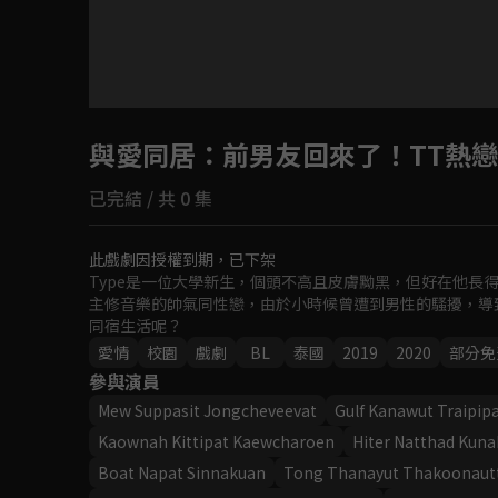
與愛同居
：前男友回來了！TT熱
已完結 / 共 0 集
此戲劇因授權到期，已下架
Type是一位大學新生，個頭不高且皮膚黝黑，但好在他長得
主修音樂的帥氣同性戀，由於小時候曾遭到男性的騷擾，導致T
同宿生活呢？
愛情
校園
戲劇
BL
泰國
2019
2020
部分免
參與演員
Mew Suppasit Jongcheveevat
Gulf Kanawut Traipi
Kaownah Kittipat Kaewcharoen
Hiter Natthad Kuna
Boat Napat Sinnakuan
Tong Thanayut Thakoonaut