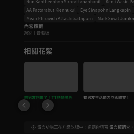
Run Kantheephop Sirorattanaphanit
Kenji Wasin 
AA Pattarabut Kiennukul
Eye Siwapohn Langkapin
Mean Phiravich Attachitsataporn
Mark Siwat Jumlo
內容標籤
獨家
｜
普遍級
相關花絮
，然後一
前男友回來了！TT熱戀陷危
有男友生活能力立即歸零！
機！
留言功能正在升級改版中！邀請你填寫
留言板調查