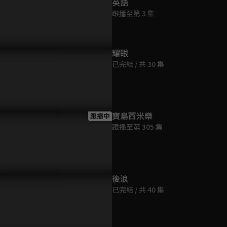
英語
跟播至第 3 集
耀眼
已完結 / 共 30 集
寶島西米樂
跟播中
跟播至第 305 集
友生日邀請回家見父母！
歡迎回家的禮物
哄男友必中
萌、認錯！
後浪
已完結 / 共 40 集