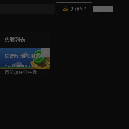
升級 VIP
登入 / 註冊
集數列表
玩遊戲 賺POINTS！
目前無任何集數