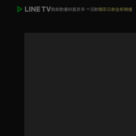
戲劇
動畫
綜藝
更多
活動
獨家日劇全新開播
與愛同居