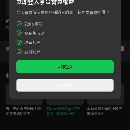
立即登入享受會員權益
Mean Phiravich Attachitsataporn
Mark Siwat Jumlongkul
登入會員解決看劇各種惱人的事，我們為會員提供了
內容標籤
720p 畫質
獨家
｜
普遍級
略過片頭尾
收藏片單
集數列表
反序
觀劇紀錄
立即登入
相關花絮
直接觀看
y
新世界的大門開啟！恐
Tharn誘惑Type不靠
心動警報！願你今晚不
同直男開始彎了！
食物，就靠這一招！
再做惡夢！