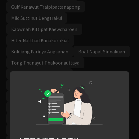
Gulf Kanawut Traipipattanapong
Mild Suttinut Uengtrakul
Kaownah Kittipat Kaewcharoen
Hiter Natthad Kunakornkiat
Kokliang Parinya Angsanan
Boat Napat Sinnakuan
Tong Thanayut Thakoonauttaya
Mawin Tanawin Duangnate
Run Kantheephop Sirorattanaphanit
Kenji Wasin Panunaporn
Kaprao Pongkorn Wongkrittiyarat
AA Pattarabut Kiennukul
Eye Siwapohn Langkapin
Saint Suppapong Udomkaewkanjana