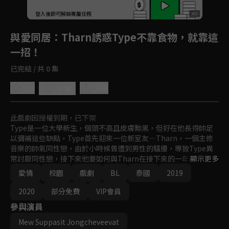
登入後即可解鎖專屬任務
Play
與愛同居
：Tharn誘惑Type不靠食物，就靠這
一招！
已完結 / 共 0 集
5.0
分享
收藏
此戲劇因授權到期，已下架
Type是一位大學新生，個頭不高且皮膚黝黑，但好在他長得帥足
以彌補這些缺點，Type首先迎來一位新室友—Tharn，一個主修
音樂的帥氣同性戀，由於小時候曾遭到男性的騷擾，導致Type異
常討厭同性戀，接下來他要如何與Tharn在接下來的一年同宿生活
顯示更多
呢？
愛情
校園
戲劇
BL
泰國
2019
2020
部分免費
VIP會員
參與演員
Mew Suppasit Jongcheveevat