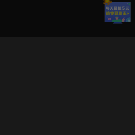
立即登入享受會員權益。
解鎖更多專屬功能，追劇更便利！
登入 / 註冊