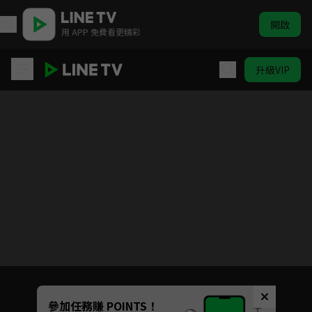
開啟
用 APP 免費看更精彩
升級VIP
向陽而生
目前未允許這部影片在你所在的地區播放
如有不便請見諒
Unmute
參加任務賺 POINTS！