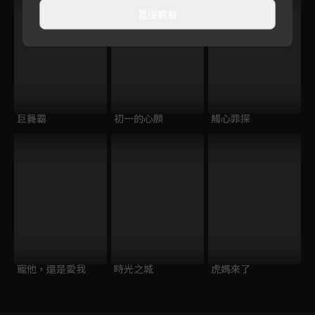
直接觀看
巨舞霸
初一的心願
觸心罪探
寵他，還是愛我
時光之城
虎媽來了