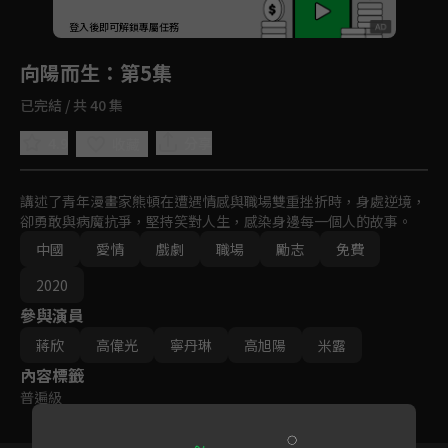
回首頁
登入後即可解鎖專屬任務
Play
向陽而生
：第5集
已完結 / 共 40 集
4.9
分享
收藏
講述了青年漫畫家熊頓在遭遇情感與職場雙重挫折時，身處逆境，
卻勇敢與病魔抗爭，堅持笑對人生，感染身邊每一個人的故事。
中國
愛情
戲劇
職場
勵志
免費
2020
參與演員
蔣欣
高偉光
寧丹琳
高旭陽
米露
內容標籤
普遍級