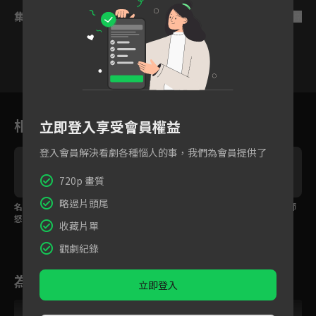
集數列表
反序
2
3
4
5
6
7
8
相關花絮
立即登入享受會員權益
登入會員解決看劇各種惱人的事，我們為會員提供了
720p 畫質
略過片頭尾
名模復出遭嫌棄！熊頓
熊頓租屋因病遭房東歧
熊頓直球暗示，林醫師
怒嗆老闆護閨蜜！
視退租！
害羞不知所措！
收藏片單
觀劇紀錄
為您推薦
立即登入