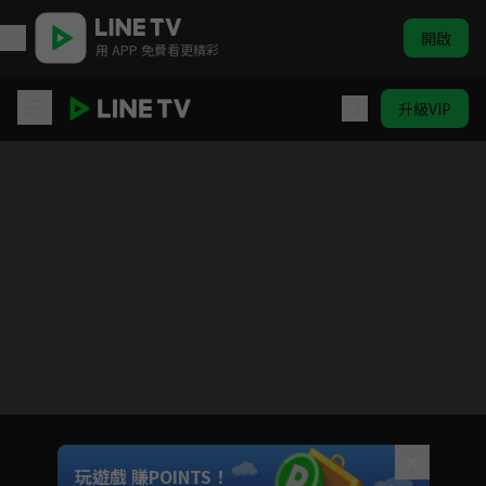
開啟
用 APP 免費看更精彩
升級VIP
向陽而生
目前未允許這部影片在你所在的地區播放
如有不便請見諒
Unmute
玩遊戲 賺POINTS！