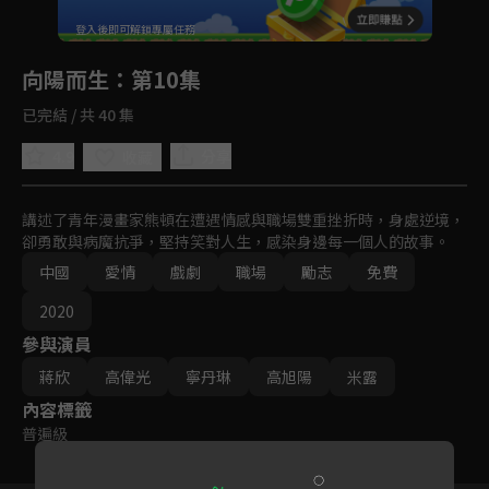
回首頁
登入後即可解鎖專屬任務
Play
向陽而生
：第10集
已完結 / 共 40 集
4.9
分享
收藏
講述了青年漫畫家熊頓在遭遇情感與職場雙重挫折時，身處逆境，
卻勇敢與病魔抗爭，堅持笑對人生，感染身邊每一個人的故事。
中國
愛情
戲劇
職場
勵志
免費
2020
參與演員
蔣欣
高偉光
寧丹琳
高旭陽
米露
內容標籤
普遍級