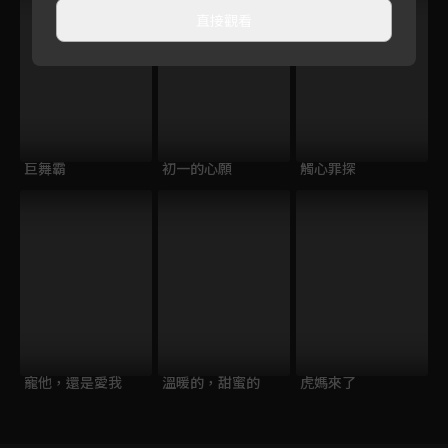
直接觀看
巨舞霸
初一的心願
觸心罪探
寵他，還是愛我
溫暖的，甜蜜的
虎媽來了