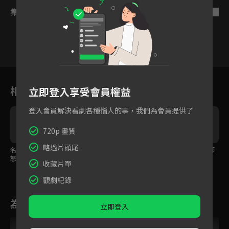
集數列表
反序
7
8
9
10
11
12
1
相關花絮
立即登入享受會員權益
登入會員解決看劇各種惱人的事，我們為會員提供了
720p 畫質
略過片頭尾
名模復出遭嫌棄！熊頓
熊頓租屋因病遭房東歧
熊頓直球暗示，林醫師
怒嗆老闆護閨蜜！
視退租！
害羞不知所措！
收藏片單
觀劇紀錄
為您推薦
立即登入