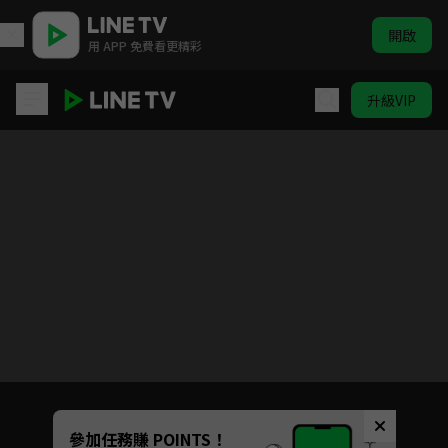
開啟
用 APP 免費看更精彩
升級VIP
向陽而生
目前未允許這部影片在你所在的地區播放
如有不便請見諒
Unmute
參加任務賺 POINTS！