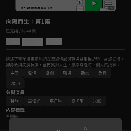
回首頁
登入後即可解鎖專屬任務
Play
向陽而生
：第1集
已完結 / 共 40 集
4.9
分享
收藏
講述了青年漫畫家熊頓在遭遇情感與職場雙重挫折時，身處逆境，
卻勇敢與病魔抗爭，堅持笑對人生，感染身邊每一個人的故事。
中國
愛情
戲劇
職場
勵志
免費
2020
參與演員
蔣欣
高偉光
寧丹琳
高旭陽
米露
內容標籤
普遍級