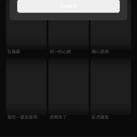
直接觀看
巨舞霸
初一的心願
觸心罪探
寵他，還是愛我
虎媽來了
臥虎藏鬼