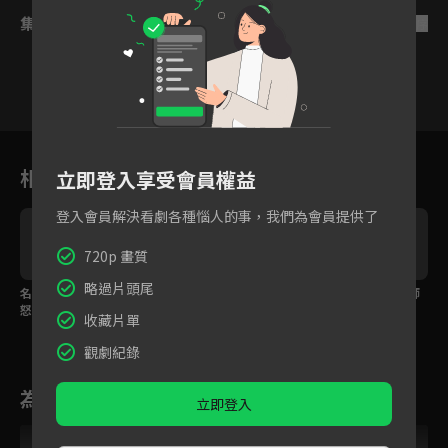
集數列表
反序
1
2
3
4
5
6
相關花絮
立即登入享受會員權益
登入會員解決看劇各種惱人的事，我們為會員提供了
720p 畫質
略過片頭尾
名模復出遭嫌棄！熊頓
熊頓租屋因病遭房東歧
熊頓直球暗示，林醫師
怒嗆老闆護閨蜜！
視退租！
害羞不知所措！
收藏片單
觀劇紀錄
為您推薦
立即登入