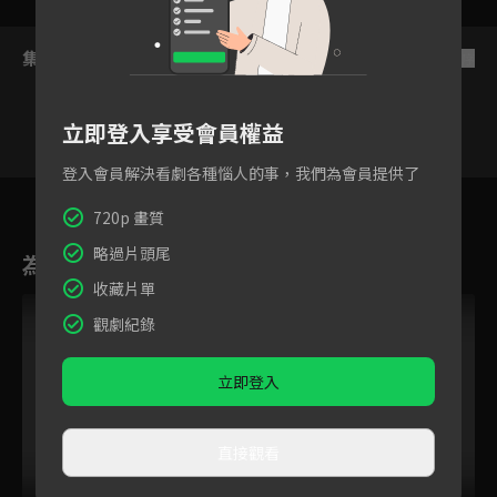
集數列表
反序
立即登入享受會員權益
登入會員解決看劇各種惱人的事，我們為會員提供了
285
286
287
288
289
290
29
720p 畫質
略過片頭尾
為您推薦
收藏片單
觀劇紀錄
立即登入
直接觀看