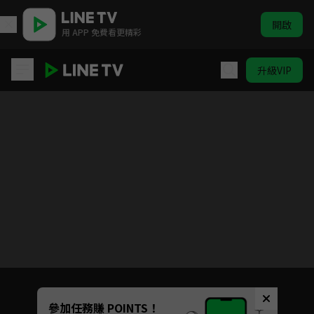
開啟
用 APP 免費看更精彩
升級VIP
我們這一家 #248-#299
目前未允許這部影片在你所在的地區播放
如有不便請見諒
Unmute
參加任務賺 POINTS！