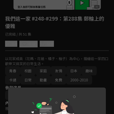
回首頁
登入後即可解鎖專屬任務
Play
我們這一家 #248-#299
：第288集 郵輪上的
優雅
已完結 / 共 51 集
5.0
分享
收藏
以花家成員（花媽、花爸、橘子、柚子）為中心，描繪這一家四口
歡樂又搞笑的日常生活。
青春
校園
家庭
友情
日本
趣味
卡通
日常
動畫
免費
2000-2010
參與演員
大地丙太郎
八角哲夫
內容標籤
普遍級