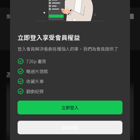
集數列表
反序
立即登入享受會員權益
登入會員解決看劇各種惱人的事，我們為會員提供了
134
135
136
137
138
139
14
720p 畫質
略過片頭尾
為您推薦
收藏片單
觀劇紀錄
立即登入
直接觀看