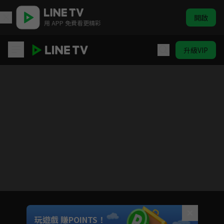
開啟
用 APP 免費看更精彩
升級VIP
我們這一家 #131-#156
目前未允許這部影片在你所在的地區播放
如有不便請見諒
Unmute
玩遊戲 賺POINTS！