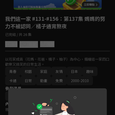
回首頁
登入後即可解鎖專屬任務
Play
我們這一家 #131-#156
：第137集 媽媽的努
力不被認同／橘子通宵熬夜
已完結 / 共 26 集
5.0
分享
收藏
以花家成員（花媽、花爸、橘子、柚子）為中心，描繪這一家四口
歡樂又搞笑的日常生活。
青春
校園
家庭
友情
日本
趣味
卡通
日常
動畫
免費
2000-2010
參與演員
大地丙太郎
八角哲夫
內容標籤
普遍級