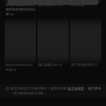
年度變裝皇后選美大
路人超能100 S2
記憶花園
賽頒獎典禮背後的比
賽 S2
BanG Dream! Ave
路人超能100 S3
百千家的妖怪王子
Mujica
留言功能正在升級改版中！邀請你填寫
留言板調查
，
顯示更多
一起共創新版留言功能！