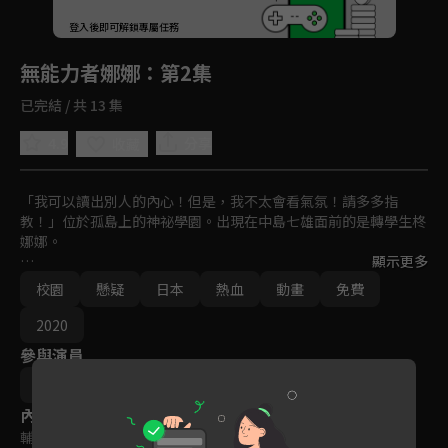
回首頁
登入後即可解鎖專屬任務
Play
無能力者娜娜
：第2集
已完結 / 共 13 集
4.9
分享
收藏
「我可以讀出別人的內心！但是，我不太會看氣氛！請多多指
教！」位於孤島上的神祕學園。出現在中島七雄面前的是轉學生柊
娜娜。

顯示更多
這裡是聚集了擁有各種能力的少年少女們的設施。操縱火焰和冰的
校園
懸疑
日本
熱血
動畫
免費
人。自由地飛舞於空中的人。能將空氣化為刀刃攻擊的人。
2020
參與演員
石平信司
內容標籤
輔導十二歲級