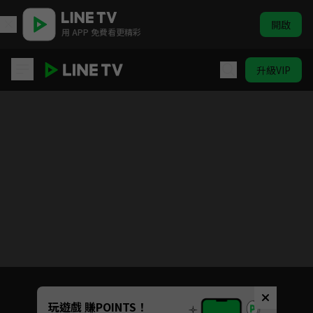
開啟
用 APP 免費看更精彩
升級VIP
無能力者娜娜
目前未允許這部影片在你所在的地區播放
如有不便請見諒
Unmute
玩遊戲 賺POINTS！