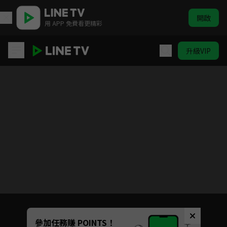
開啟
用 APP 免費看更精彩
升級VIP
在地下城尋求邂逅是否搞錯了什麼 第三季
目前未允許這部影片在你所在的地區播放
如有不便請見諒
Unmute
參加任務賺 POINTS！