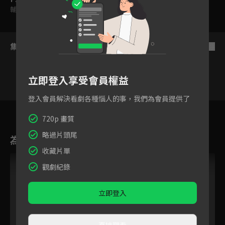
輔導十二歲級
集數列表
反序
立即登入享受會員權益
登入會員解決看劇各種惱人的事，我們為會員提供了
1
2
3
4
5
6
720p 畫質
略過片頭尾
為您推薦
收藏片單
觀劇紀錄
立即登入
直接觀看