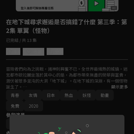
回首頁
登入後即可解鎖專屬任務
Play
在地下城尋求邂逅是否搞錯了什麼 第三季
：第
2集 單翼（怪物）
已完結 / 共 13 集
5.0
分享
收藏
冒險者們向為之挑戰，諸神則興奮不已。全世界最熾熱的城鎮，迷
宮都市歐拉麗坐落於其中心的是，為都市帶來無盡的榮華與富貴，
潛伏著眾多混沌的大洞「地下城」。在地下城的深淵，有一個怪物
誕生了。

顯示更多
青春
友情
日本
熱血
妖怪
動畫
「這裡是…哪裡?」圍繞著能說人類話語的龍之少女，都市被捲入
了前所未有的異常狀況（Irregular）。人與怪物。破壞了長久存
免費
2020
在的價值觀、常識。冒險者貝爾‧克朗尼和女神赫斯緹雅迎來了決
參與演員
斷的時刻⋯
橘秀樹
內容標籤