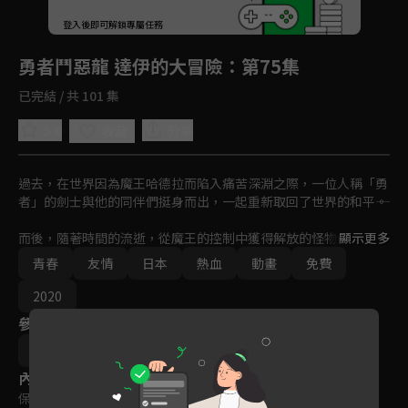
回首頁
登入後即可解鎖專屬任務
Play
勇者鬥惡龍 達伊的大冒險
：第75集
已完結 / 共 101 集
5.0
分享
收藏
過去，在世界因為魔王哈德拉而陷入痛苦深淵之際，一位人稱「勇
者」的劍士與他的同伴們挺身而出，一起重新取回了世界的和平――。

而後，隨著時間的流逝，從魔王的控制中獲得解放的怪物們如今在
顯示更多
南海的孤島迪爾穆林島生活著。島上唯一的人類，嚮往成為勇者的
青春
友情
日本
熱血
動畫
免費
少年「達伊」也和怪物們過著和平的生活。
2020
參與演員
三條陸
內容標籤
保護級