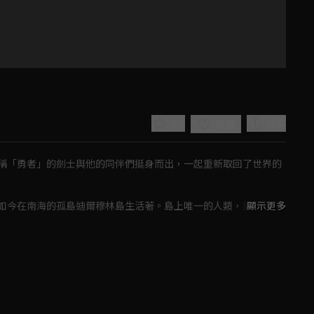
集
5.0
分享
收藏
稱「勇者」的劍士與他的同伴們挺身而出，一起重新取回了世界的
如今在南海的孤島迪爾穆林島生活著。島上唯一的人類，嚮往成為
顯示更多
Play
Video