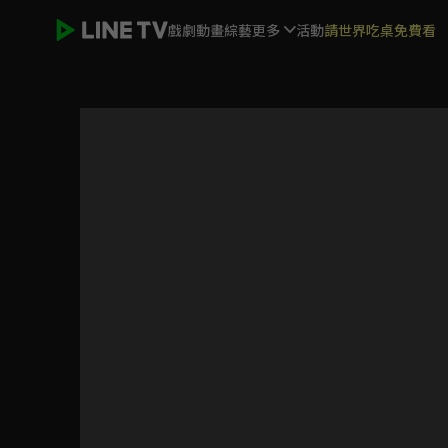
戲劇
動畫
綜藝
更多
活動
請世界吃桌免費看
勇者鬥惡龍 達伊的大冒險