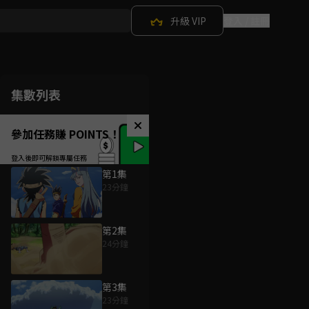
升級 VIP
登入 / 註冊
集數列表
參加任務賺 POINTS！
第1集
23分鐘
第2集
24分鐘
第3集
23分鐘