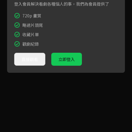
登入會員解決看劇各種惱人的事，我們為會員提供了
720p 畫質
略過片頭尾
收藏片單
觀劇紀錄
直接觀看
立即登入