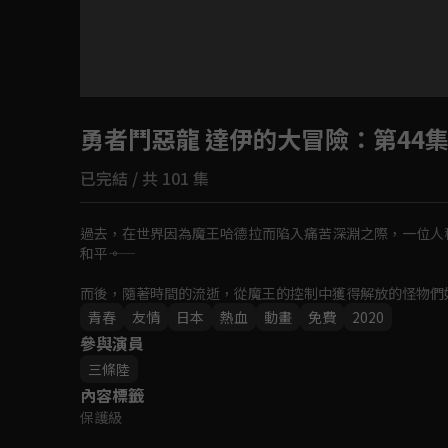
目前未允許這部影片在你所在的地區播放
勇者鬥惡龍 達伊的大冒險
如有不便請見諒
：第44
已完結 / 共 101 集
回首頁
過去，在世界因為魔王哈德拉而陷入痛苦深淵之際，一位人
和平――。

而後，隨著時間的流逝，從魔王的控制中獲得解放的怪物們
勇者的少年「達伊」也和怪物們過著和平的生活。
青春
友情
日本
熱血
動畫
免費
2020
參與演員
三條陸
內容標籤
保護級