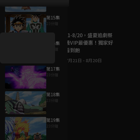
第15集
好康資訊
23分鐘
7/21-8/20，盛夏追劇祭
升級VIP最優惠！獨家好
第16集
戲看到飽
23分鐘
7月21日
-
8月20日
第17集
23分鐘
第18集
23分鐘
第19集
23分鐘