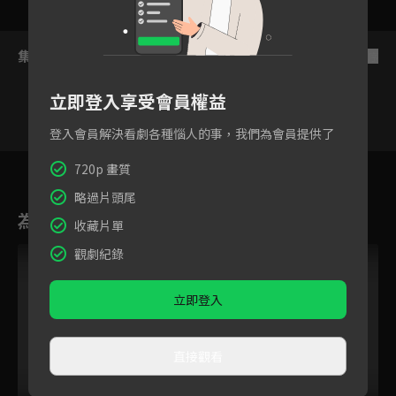
集數列表
反序
立即登入享受會員權益
登入會員解決看劇各種惱人的事，我們為會員提供了
29
30
31
32
33
34
3
720p 畫質
略過片頭尾
為您推薦
收藏片單
觀劇紀錄
立即登入
直接觀看