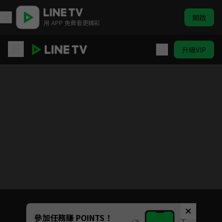
開啟
用 APP 免費看更精彩
升級VIP
勇者鬥惡龍 達伊的大冒險
目前未允許這部影片在你所在的地區播放
如有不便請見諒
Unmute
參加任務賺 POINTS！