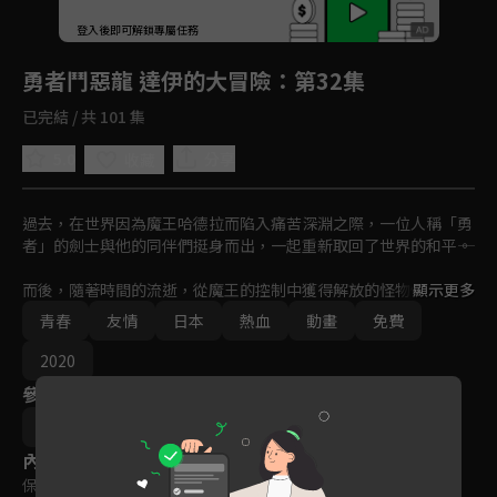
回首頁
登入後即可解鎖專屬任務
Play
勇者鬥惡龍 達伊的大冒險
：第32集
已完結 / 共 101 集
5.0
分享
收藏
過去，在世界因為魔王哈德拉而陷入痛苦深淵之際，一位人稱「勇
者」的劍士與他的同伴們挺身而出，一起重新取回了世界的和平――。

而後，隨著時間的流逝，從魔王的控制中獲得解放的怪物們如今在
顯示更多
南海的孤島迪爾穆林島生活著。島上唯一的人類，嚮往成為勇者的
青春
友情
日本
熱血
動畫
免費
少年「達伊」也和怪物們過著和平的生活。
2020
參與演員
三條陸
內容標籤
保護級