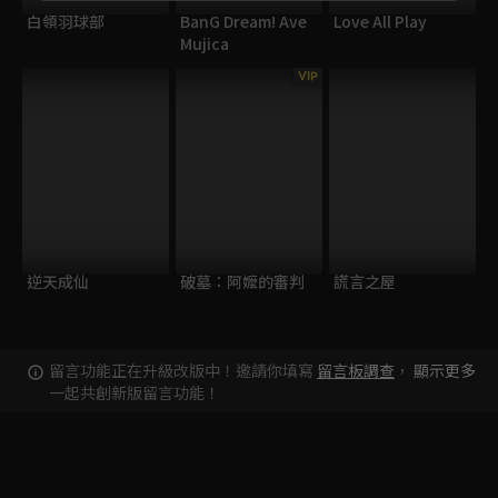
白領羽球部
BanG Dream! Ave
Love All Play
Mujica
VIP
逆天成仙
破墓：阿嬤的審判
謊言之屋
留言功能正在升級改版中！邀請你填寫
留言板調查
，
顯示更多
一起共創新版留言功能！